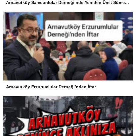
Arnavutköy Samsunlular Derneği’nde Yeniden Ümit Süme Dönemi
Arnavutköy Erzurumlular Derneği’nden İftar