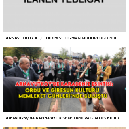
ARNAVUTKÖY İLÇE TARIM VE ORMAN MÜDÜRLÜĞÜ’NDEN İLANEN TEBLİGAT
Arnavutköy’de Karadeniz Esintisi: Ordu ve Giresun Kültürü Memleket Günleri’nde Buluştu