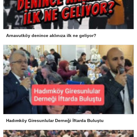
Arnavutköy denince aklınıza ilk ne geliyor?
Hadımköy Giresunlular Derneği İftarda Buluştu