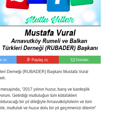
le
Paylaş
Gönder
(0)
(0)
kleri Derneği (RUBADER) Başkanı Mustafa Vural
adı.
ajında, “2017 yılının huzur, barış ve kardeşlik
yorum. Getirdiği mutluluğun tüm kötülükleri
olduracağı bir yıl dileğiyle Arnavutköylülerin ve tüm
ğlık, mutluluk ve huzur dolu bir yıl geçirmenizi dilerim”