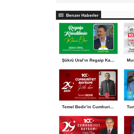
Benzer Haberler
Şükrü Ural’ın Regaip Kandili Mesajı
Temel Bedir’in Cumhuriyet Bayramı Mesajı