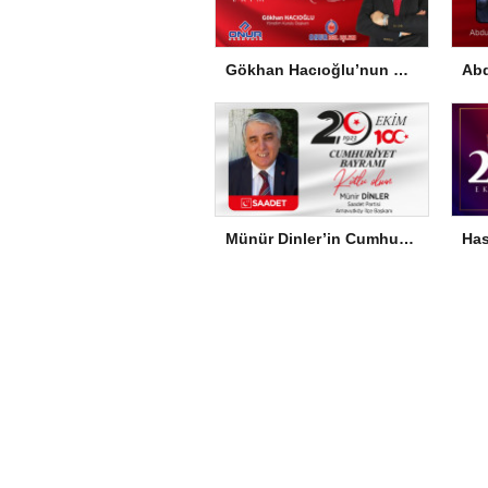
Gökhan Hacıoğlu’nun Cumhuriyet Bayramı Mesajı
Münür Dinler’in Cumhuriyet Bayramı Mesajı