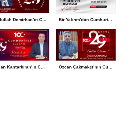
Abdullah Demirhan’ın Cumhuriyet Bayramı Mesajı
Bir Yatırım’dan Cumhuriyet Bayramı Mesajı
Hasan Kantarkıran’ın Cumhuriyet Bayramı Mesajı
Özcan Çakmakçı’nın Cumhuriyet Bayramı Mesajı