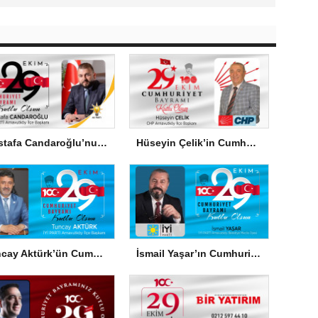
Mustafa Candaroğlu’nun Cumhuriyet Bayramı Mesajı
Hüseyin Çelik’in Cumhuriyet Bayramı Mesajı
Tuncay Aktürk’ün Cumhuriyet Bayramı Mesajı
İsmail Yaşar’ın Cumhuriyet Bayramı Mesajı