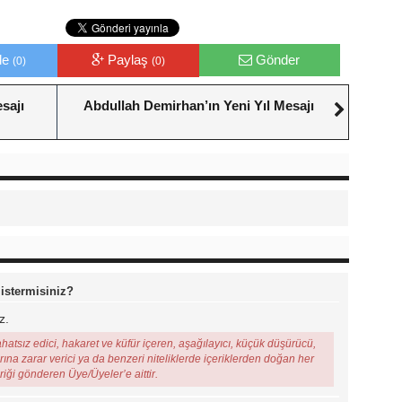
le
Paylaş
Gönder
(0)
(0)
sajı
Abdullah Demirhan’ın Yeni Yıl Mesajı
 istermisiniz?
z.
ahatsız edici, hakaret ve küfür içeren, aşağılayıcı, küçük düşürücü,
arına zarar verici ya da benzeri niteliklerde içeriklerden doğan her
eriği gönderen Üye/Üyeler’e aittir.