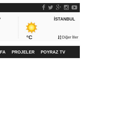
İSTANBUL
P
°C
Diğer İller
YFA
PROJELER
POYRAZ TV