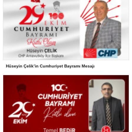
Hüseyin Çelik’in Cumhuriyet Bayramı Mesajı