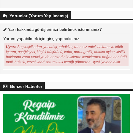
Yorumlar (Yorum Yapılmamış)
Yazı hakkında görüşlerinizi belirtmek istermisiniz?
Yorum yapabilmek için
giriş
yapmalısınız.
Uyarı!
Suç teşkil eden, yasadışı, tehditkar, rahatsız edici, hakaret ve küfür
içeren, aşağılayıcı, küçük düşürücü, kaba, pornografik, ahlaka aykırı, kişilik
haklarına zarar verici ya da benzeri niteliklerde içeriklerden doğan her türlü
mali, hukuki, cezai, idari sorumluluk içeriği gönderen Üye/Üyeler’e aittir.
Benzer Haberler