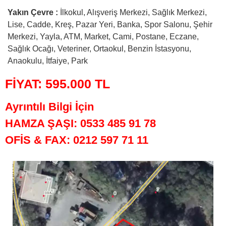
Yakın Çevre :
İlkokul, Alışveriş Merkezi, Sağlık Merkezi,
Lise, Cadde, Kreş, Pazar Yeri, Banka, Spor Salonu, Şehir
Merkezi, Yayla, ATM, Market, Cami, Postane, Eczane,
Sağlık Ocağı, Veteriner, Ortaokul, Benzin İstasyonu,
Anaokulu, İtfaiye, Park
FİYAT: 595.000 TL
Ayrıntılı Bilgi İçin
HAMZA ŞAŞI: 0533 485 91 78
OFİS & FAX: 0212 597 71 11