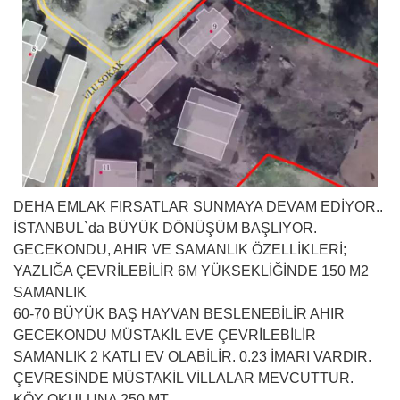
DEHA EMLAK FIRSATLAR SUNMAYA DEVAM EDİYOR..
İSTANBUL`da BÜYÜK DÖNÜŞÜM BAŞLIYOR.
GECEKONDU, AHIR VE SAMANLIK ÖZELLİKLERİ;
YAZLIĞA ÇEVRİLEBİLİR 6M YÜKSEKLİĞİNDE 150 M2
SAMANLIK
60-70 BÜYÜK BAŞ HAYVAN BESLENEBİLİR AHIR
GECEKONDU MÜSTAKİL EVE ÇEVRİLEBİLİR
SAMANLIK 2 KATLI EV OLABİLİR. 0.23 İMARI VARDIR.
ÇEVRESİNDE MÜSTAKİL VİLLALAR MEVCUTTUR.
KÖY OKULUNA 250 MT.