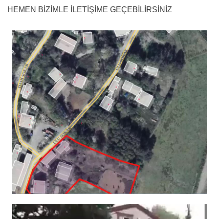
HEMEN BİZİMLE İLETİŞİME GEÇEBİLİRSİNİZ