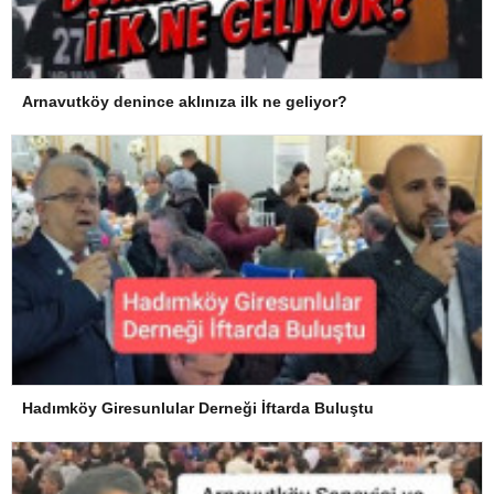
Arnavutköy denince aklınıza ilk ne geliyor?
Hadımköy Giresunlular Derneği İftarda Buluştu