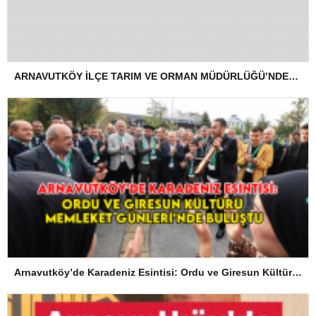
ARNAVUTKÖY İLÇE TARIM VE ORMAN MÜDÜRLÜĞÜ’NDEN İLANEN TEBLİGAT
Arnavutköy’de Karadeniz Esintisi: Ordu ve Giresun Kültürü Memleket Günleri’nde Buluştu