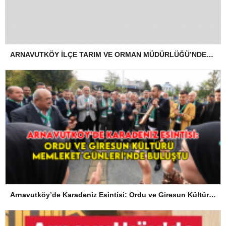
ARNAVUTKÖY İLÇE TARIM VE ORMAN MÜDÜRLÜĞÜ’NDEN İLANEN TEBLİGAT
Arnavutköy’de Karadeniz Esintisi: Ordu ve Giresun Kültürü Memleket Günleri’nde Buluştu