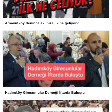
Arnavutköy denince aklınıza ilk ne geliyor?
Hadımköy Giresunlular Derneği İftarda Buluştu