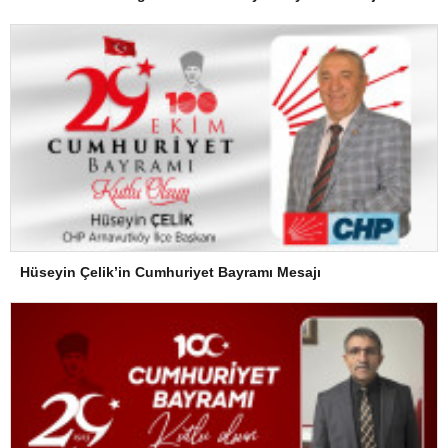
Hüseyin Çelik’in Cumhuriyet Bayramı Mesajı