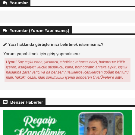
Yorumlar
Yorumlar (Yorum Yapılmamış)
Yazı hakkında görüşlerinizi belirtmek istermisiniz?
Yorum yapabilmek için
giriş
yapmalısınız.
Uyarı!
Suç teşkil eden, yasadışı, tehditkar, rahatsız edici, hakaret ve küfür
içeren, aşağılayıcı, küçük düşürücü, kaba, pornografik, ahlaka aykırı, kişilik
haklarına zarar verici ya da benzeri niteliklerde içeriklerden doğan her türlü
mali, hukuki, cezai, idari sorumluluk içeriği gönderen Üye/Üyeler’e aittir.
Benzer Haberler