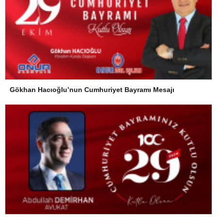
Gökhan Hacıoğlu’nun Cumhuriyet Bayramı Mesajı