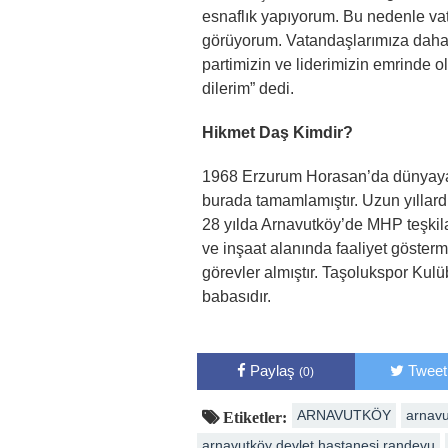
esnaflık yapıyorum. Bu nedenle vat
görüyorum. Vatandaşlarımıza daha f
partimizin ve liderimizin emrinde o
dilerim” dedi.
Hikmet Daş Kimdir?
1968 Erzurum Horasan’da dünyaya 
burada tamamlamıştır. Uzun yıllard
28 yılda Arnavutköy’de MHP teşkil
ve inşaat alanında faaliyet gösterm
görevler almıştır. Taşolukspor Kulü
babasıdır.
Paylaş
Tweet
(0)
ARNAVUTKÖY
arnavu
Etiketler:
arnavutköy devlet hastanesi randevu