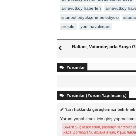
arnavutköy haberleri
arnavutköy hav
istanbul büyükşehir belediyesi
istanb
projeler
yeni havalimanı
Baltacı, Vatandaşlarla Araya G
Yorumlar
Yorumlar (Yorum Yapılmamış)
Yazı hakkında görüşlerinizi belirtmek
Yorum yapabilmek için
giriş
yapmalısını
Uyarı!
Suç teşkil eden, yasadışı, tehditkar, r
kaba, pornografik, ahlaka aykırı, kişilik hakl