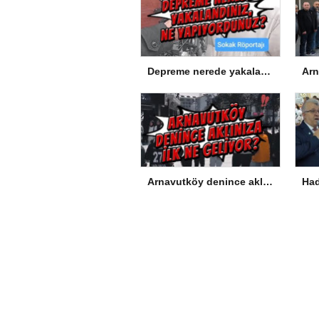
Depreme nerede yakalandınız, ne yapıyordunuz?
Arnavutköy denince aklınıza ilk ne geliyor?