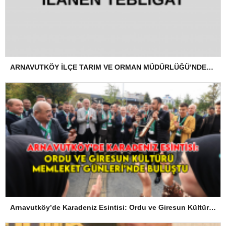
ARNAVUTKÖY İLÇE TARIM VE ORMAN MÜDÜRLÜĞÜ’NDEN İLANEN TEBLİGAT
Arnavutköy’de Karadeniz Esintisi: Ordu ve Giresun Kültürü Memleket Günleri’nde Buluştu