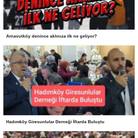
Arnavutköy denince aklınıza ilk ne geliyor?
Hadımköy Giresunlular Derneği İftarda Buluştu