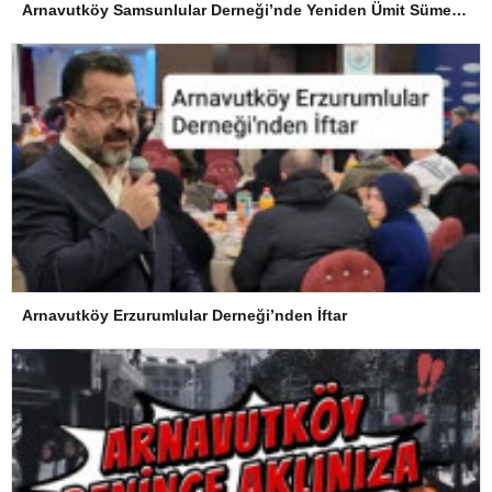
Arnavutköy Samsunlular Derneği’nde Yeniden Ümit Süme Dönemi
Arnavutköy Erzurumlular Derneği’nden İftar