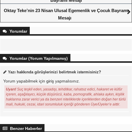
Bayramı Mesajı
Oktay Teke’nin 23 Nisan Ulusal Egemenlik ve Çocuk Bayramı
Mesajı
Yorumlar
Yorumlar (Yorum Yapılmamış)
Yazı hakkında görüşlerinizi belirtmek istermisiniz?
Yorum yapabilmek için
giriş
yapmalısınız.
Uyarı!
Suç teşkil eden, yasadışı, tehditkar, rahatsız edici, hakaret ve küfür
içeren, aşağılayıcı, küçük düşürücü, kaba, pornografik, ahlaka aykırı, kişilik
haklarına zarar verici ya da benzeri niteliklerde içeriklerden doğan her türlü
mali, hukuki, cezai, idari sorumluluk içeriği gönderen Üye/Üyeler’e aittir.
Benzer Haberler