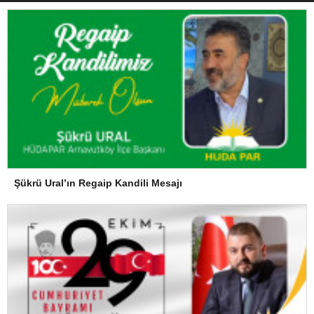
Şükrü Ural’ın Regaip Kandili Mesajı