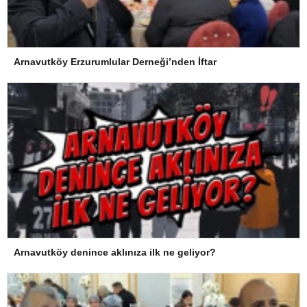
Arnavutköy Erzurumlular Derneği’nden İftar
Arnavutköy denince aklınıza ilk ne geliyor?