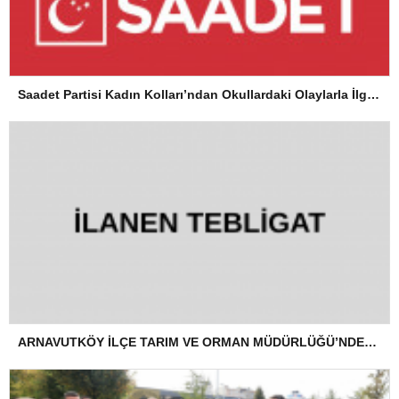
Saadet Partisi Kadın Kolları’ndan Okullardaki Olaylarla İlgili Basın Açıklaması
ARNAVUTKÖY İLÇE TARIM VE ORMAN MÜDÜRLÜĞÜ’NDEN İLANEN TEBLİGAT