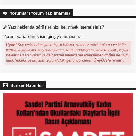
Yorumlar (Yorum Yapılmamış)
Yazı hakkında görüşlerinizi belirtmek istermisiniz?
Yorum yapabilmek için
giriş
yapmalısınız.
Uyarı!
Suç teşkil eden, yasadışı, tehditkar, rahatsız edici, hakaret ve küfür
içeren, aşağılayıcı, küçük düşürücü, kaba, pornografik, ahlaka aykırı, kişilik
haklarına zarar verici ya da benzeri niteliklerde içeriklerden doğan her türlü
mali, hukuki, cezai, idari sorumluluk içeriği gönderen Üye/Üyeler’e aittir.
Benzer Haberler