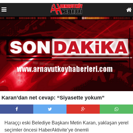
Karan’dan net cevap: “Siyasette yokum”
Haraççı eski Belediye Başkanı Metin Karan, yaklaşan yerel
seçimler öncesi HaberAktivite’ye önemli