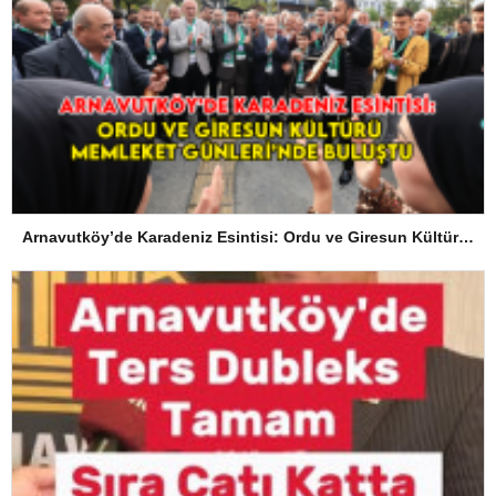
Arnavutköy’de Karadeniz Esintisi: Ordu ve Giresun Kültürü Memleket Günleri’nde Buluştu