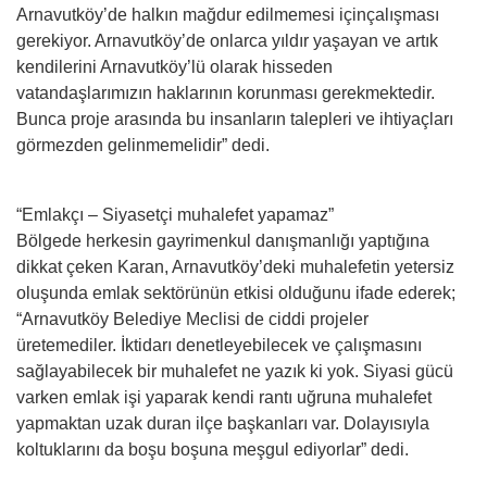
Arnavutköy’de halkın mağdur edilmemesi içinçalışması
gerekiyor. Arnavutköy’de onlarca yıldır yaşayan ve artık
kendilerini Arnavutköy’lü olarak hisseden
vatandaşlarımızın haklarının korunması gerekmektedir.
Bunca proje arasında bu insanların talepleri ve ihtiyaçları
görmezden gelinmemelidir” dedi.
“Emlakçı – Siyasetçi muhalefet yapamaz”
Bölgede herkesin gayrimenkul danışmanlığı yaptığına
dikkat çeken Karan, Arnavutköy’deki muhalefetin yetersiz
oluşunda emlak sektörünün etkisi olduğunu ifade ederek;
“Arnavutköy Belediye Meclisi de ciddi projeler
üretemediler. İktidarı denetleyebilecek ve çalışmasını
sağlayabilecek bir muhalefet ne yazık ki yok. Siyasi gücü
varken emlak işi yaparak kendi rantı uğruna muhalefet
yapmaktan uzak duran ilçe başkanları var. Dolayısıyla
koltuklarını da boşu boşuna meşgul ediyorlar” dedi.