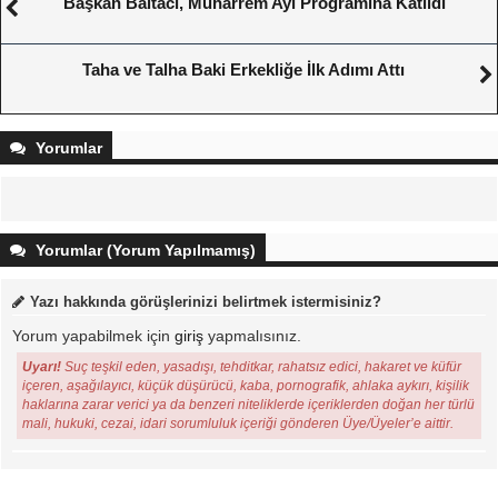
Başkan Baltacı, Muharrem Ayı Programına Katıldı
Taha ve Talha Baki Erkekliğe İlk Adımı Attı
Yorumlar
Yorumlar (Yorum Yapılmamış)
Yazı hakkında görüşlerinizi belirtmek istermisiniz?
Yorum yapabilmek için
giriş
yapmalısınız.
Uyarı!
Suç teşkil eden, yasadışı, tehditkar, rahatsız edici, hakaret ve küfür
içeren, aşağılayıcı, küçük düşürücü, kaba, pornografik, ahlaka aykırı, kişilik
haklarına zarar verici ya da benzeri niteliklerde içeriklerden doğan her türlü
mali, hukuki, cezai, idari sorumluluk içeriği gönderen Üye/Üyeler’e aittir.