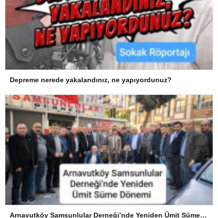
Depreme nerede yakalandınız, ne yapıyordunuz?
Arnavutköy Samsunlular Derneği’nde Yeniden Ümit Süme Dönemi