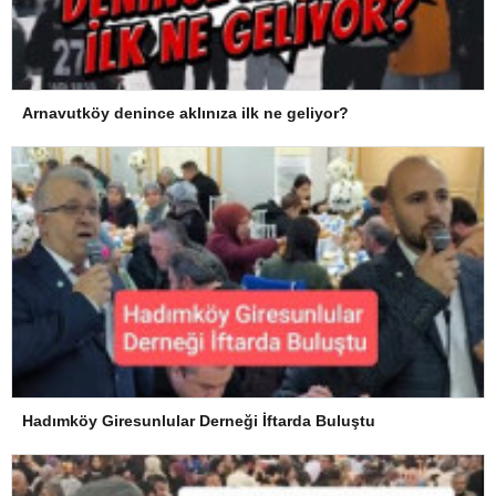
Arnavutköy denince aklınıza ilk ne geliyor?
Hadımköy Giresunlular Derneği İftarda Buluştu