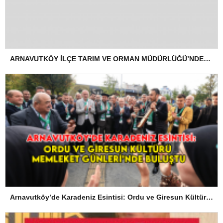
ARNAVUTKÖY İLÇE TARIM VE ORMAN MÜDÜRLÜĞÜ’NDEN İLANEN TEBLİGAT
Arnavutköy’de Karadeniz Esintisi: Ordu ve Giresun Kültürü Memleket Günleri’nde Buluştu