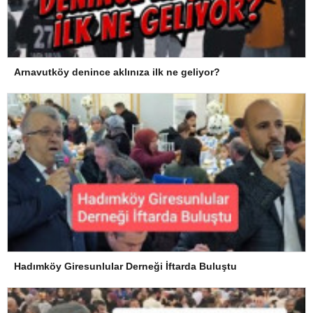
Arnavutköy denince aklınıza ilk ne geliyor?
Hadımköy Giresunlular Derneği İftarda Buluştu