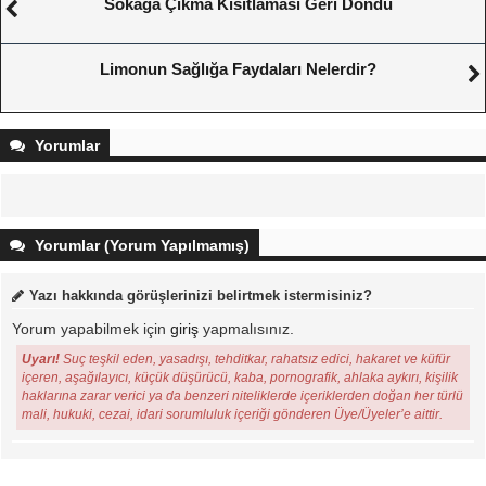
Sokağa Çıkma Kısıtlaması Geri Döndü
Limonun Sağlığa Faydaları Nelerdir?
Yorumlar
Yorumlar (Yorum Yapılmamış)
Yazı hakkında görüşlerinizi belirtmek istermisiniz?
Yorum yapabilmek için
giriş
yapmalısınız.
Uyarı!
Suç teşkil eden, yasadışı, tehditkar, rahatsız edici, hakaret ve küfür
içeren, aşağılayıcı, küçük düşürücü, kaba, pornografik, ahlaka aykırı, kişilik
haklarına zarar verici ya da benzeri niteliklerde içeriklerden doğan her türlü
mali, hukuki, cezai, idari sorumluluk içeriği gönderen Üye/Üyeler’e aittir.