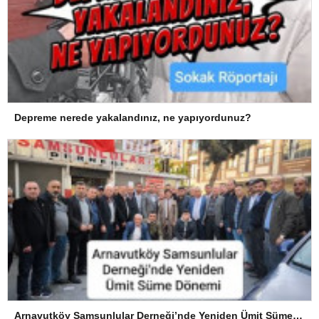
Depreme nerede yakalandınız, ne yapıyordunuz?
Arnavutköy Samsunlular Derneği’nde Yeniden Ümit Süme Dönemi