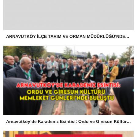
ARNAVUTKÖY İLÇE TARIM VE ORMAN MÜDÜRLÜĞÜ’NDEN İLANEN TEBLİGAT
Arnavutköy’de Karadeniz Esintisi: Ordu ve Giresun Kültürü Memleket Günleri’nde Buluştu