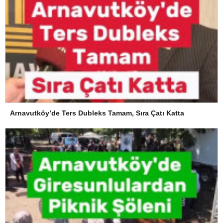
Arnavutköy’de Ters Dubleks Tamam, Sıra Çatı Katta