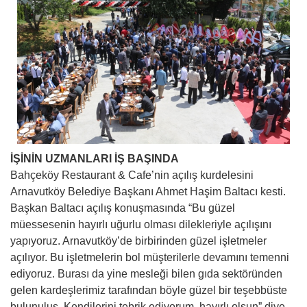
İŞİNİN UZMANLARI İŞ BAŞINDA
Bahçeköy Restaurant & Cafe’nin açılış kurdelesini
Arnavutköy Belediye Başkanı Ahmet Haşim Baltacı kesti.
Başkan Baltacı açılış konuşmasında “Bu güzel
müessesenin hayırlı uğurlu olması dilekleriyle açılışını
yapıyoruz. Arnavutköy’de birbirinden güzel işletmeler
açılıyor. Bu işletmelerin bol müşterilerle devamını temenni
ediyoruz. Burası da yine mesleği bilen gıda sektöründen
gelen kardeşlerimiz tarafından böyle güzel bir teşebbüste
bulunuluş. Kendilerini tebrik ediyorum, hayırlı olsun” diye