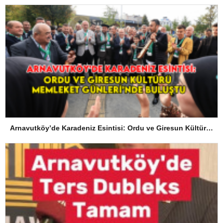
Arnavutköy’de Karadeniz Esintisi: Ordu ve Giresun Kültürü Memleket Günleri’nde Buluştu