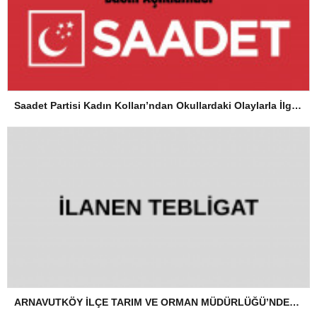
Saadet Partisi Kadın Kolları’ndan Okullardaki Olaylarla İlgili Basın Açıklaması
ARNAVUTKÖY İLÇE TARIM VE ORMAN MÜDÜRLÜĞÜ’NDEN İLANEN TEBLİGAT