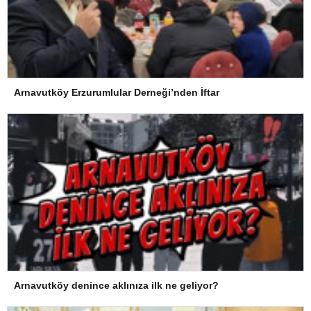
Arnavutköy Erzurumlular Derneği’nden İftar
Arnavutköy denince aklınıza ilk ne geliyor?