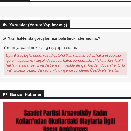
Yorumlar (Yorum Yapılmamış)
Yazı hakkında görüşlerinizi belirtmek istermisiniz?
Yorum yapabilmek için
giriş
yapmalısınız.
Uyarı!
Suç teşkil eden, yasadışı, tehditkar, rahatsız edici, hakaret ve küfür
içeren, aşağılayıcı, küçük düşürücü, kaba, pornografik, ahlaka aykırı, kişilik
haklarına zarar verici ya da benzeri niteliklerde içeriklerden doğan her türlü
mali, hukuki, cezai, idari sorumluluk içeriği gönderen Üye/Üyeler’e aittir.
Benzer Haberler