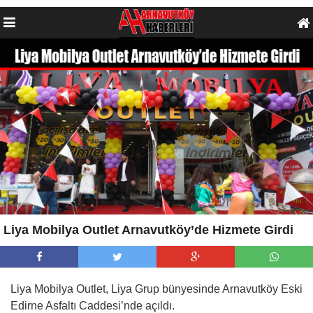
Liya Mobilya Outlet Arnavutköy’de Hizmete Girdi
Liya Mobilya Outlet, Liya Grup bünyesinde Arnavutköy Eski
Edirne Asfaltı Caddesi’nde açıldı.