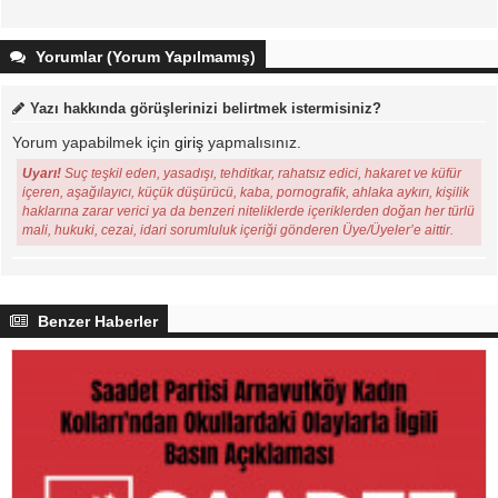
Yorumlar (Yorum Yapılmamış)
Yazı hakkında görüşlerinizi belirtmek istermisiniz?
Yorum yapabilmek için
giriş
yapmalısınız.
Uyarı!
Suç teşkil eden, yasadışı, tehditkar, rahatsız edici, hakaret ve küfür
içeren, aşağılayıcı, küçük düşürücü, kaba, pornografik, ahlaka aykırı, kişilik
haklarına zarar verici ya da benzeri niteliklerde içeriklerden doğan her türlü
mali, hukuki, cezai, idari sorumluluk içeriği gönderen Üye/Üyeler’e aittir.
Benzer Haberler