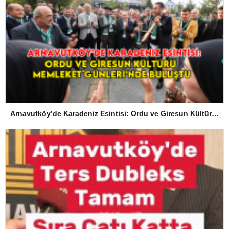
Arnavutköy’de Karadeniz Esintisi: Ordu ve Giresun Kültürü Memleket Günleri’nde Buluştu