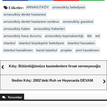
ARNAVUTKÖY
arnavutköy belediyesi
Etiketler:
arnavutköy devlet hastanesi
arnavutköy devlet hastanesi randevu
arnavutköy gazetesi
arnavutköy haber
arnavutköy haberleri
arnavutköy hava durumu
arnavutköy kaymakamlığı
ibb
iett
istanbul
istanbul büyükşehir belediyesi
istanbul havaalanı
istanbul havalimanı
kanal istanbul
projeler
yeni havalimanı
Kılıç: Bütünlüğümüze kastedenlere fırsat vermeyeceğiz
Nedim Kılıç: 2002’deki Ruh ve Heyecanla DEVAM
Yorumlar