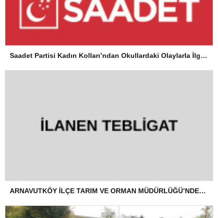
Saadet Partisi Kadın Kolları’ndan Okullardaki Olaylarla İlgili Basın Açıklaması
ARNAVUTKÖY İLÇE TARIM VE ORMAN MÜDÜRLÜĞÜ’NDEN İLANEN TEBLİGAT