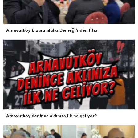
Arnavutköy Erzurumlular Derneği’nden İftar
Arnavutköy denince aklınıza ilk ne geliyor?