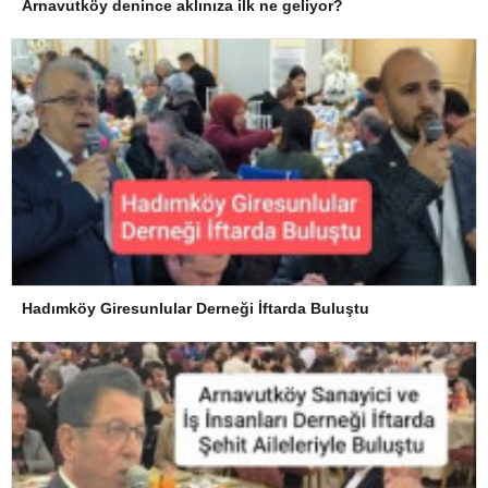
Arnavutköy denince aklınıza ilk ne geliyor?
Hadımköy Giresunlular Derneği İftarda Buluştu