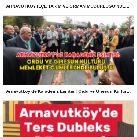
ARNAVUTKÖY İLÇE TARIM VE ORMAN MÜDÜRLÜĞÜ’NDEN İLANEN TEBLİGAT
Arnavutköy’de Karadeniz Esintisi: Ordu ve Giresun Kültürü Memleket Günleri’nde Buluştu