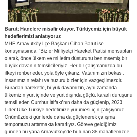
Barut; Hanelere misafir oluyor, Türkiyemiz için büyük
hedeflerimizi anlatıyoruz
MHP Arnavutköy İlçe Başkanı Cihan Barut ise
konuşmasında, “Bizler Milliyetçi Hareket Partisi mensupları
olarak, önce ülkem ve milletim düsturunu benimsemiş bir
büyük davanın temsilcileriyiz. Her bir çalışmamızda bu
ilkeyi rehber eder, yola öyle çıkarız. Vatanımızın bekası,
insanımızın refahı ve huzuru bizler için vazgeçilmezdir.
Buradan hareketle, büyük davamızın, aynı zamanda
ülkemizin yurt içinde ve yurt dışında güçlü, kararlı duruşunu
temsil eden Cumhur İttifakı’nın daha da güçlenip, 2023
Lider Ülke Türkiye hedefimize yürümesi için çalışıyoruz.
Önümüzdeki günlerde daha da güçlenerek çalışma
tempomuzu arttırmakta kararlıyız. Göreve geldiğimiz
günden bu yana Arnavutköy’de bulunan 38 mahallemizde