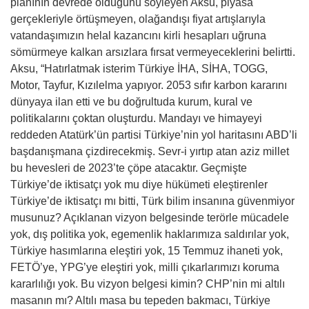
planının devrede olduğunu söyleyen Aksu, piyasa
gerçekleriyle örtüşmeyen, olağandışı fiyat artışlarıyla
vatandaşımızın helal kazancını kirli hesapları uğruna
sömürmeye kalkan arsızlara fırsat vermeyeceklerini belirtti.
Aksu, “Hatırlatmak isterim Türkiye İHA, SİHA, TOGG,
Motor, Tayfur, Kızılelma yapıyor. 2053 sıfır karbon kararını
dünyaya ilan etti ve bu doğrultuda kurum, kural ve
politikalarını çoktan oluşturdu. Mandayı ve himayeyi
reddeden Atatürk’ün partisi Türkiye’nin yol haritasını ABD’li
başdanışmana çizdirecekmiş. Sevr-i yırtıp atan aziz millet
bu hevesleri de 2023’te çöpe atacaktır. Geçmişte
Türkiye’de iktisatçı yok mu diye hükümeti eleştirenler
Türkiye’de iktisatçı mı bitti, Türk bilim insanına güvenmiyor
musunuz? Açıklanan vizyon belgesinde terörle mücadele
yok, dış politika yok, egemenlik haklarımıza saldırılar yok,
Türkiye hasımlarına eleştiri yok, 15 Temmuz ihaneti yok,
FETÖ’ye, YPG’ye eleştiri yok, milli çıkarlarımızı koruma
kararlılığı yok. Bu vizyon belgesi kimin? CHP’nin mi altılı
masanın mı? Altılı masa bu tepeden bakmacı, Türkiye