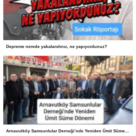
Depreme nerede yakalandınız, ne yapıyordunuz?
Arnavutköy Samsunlular Derneği’nde Yeniden Ümit Süme Dönemi