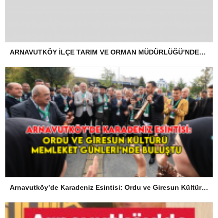
ARNAVUTKÖY İLÇE TARIM VE ORMAN MÜDÜRLÜĞÜ’NDEN İLANEN TEBLİGAT
Arnavutköy’de Karadeniz Esintisi: Ordu ve Giresun Kültürü Memleket Günleri’nde Buluştu