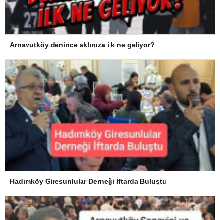
Arnavutköy denince aklınıza ilk ne geliyor?
Hadımköy Giresunlular Derneği İftarda Buluştu