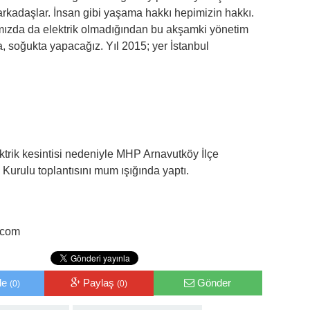
arkadaşlar. İnsan gibi yaşama hakkı hepimizin hakkı.
mızda da elektrik olmadığından bu akşamki yönetim
, soğukta yapacağız. Yıl 2015; yer İstanbul
rik kesintisi nedeniyle MHP Arnavutköy İlçe
Kurulu toplantısını mum ışığında yaptı.
.com
le
Paylaş
Gönder
(0)
(0)