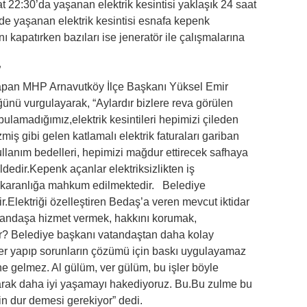
22:30’da yaşanan elektrik kesintisi yaklaşık 24 saat
de yaşanan elektrik kesintisi esnafa kepenk
nı kapatırken bazıları ise jeneratör ile çalışmalarına
”
apan MHP Arnavutköy İlçe Başkanı Yüksel Emir
üğünü vurgulayarak, “Aylardır bizlere reva görülen
ulamadığımız,elektrik kesintileri hepimizi çileden
miş gibi gelen katlamalı elektrik faturaları gariban
llanım bedelleri, hepimizi mağdur ettirecek safhaya
dedir.Kepenk açanlar elektriksizlikten iş
 karanlığa mahkum edilmektedir. Belediye
Elektriği özelleştiren Bedaş’a veren mevcut iktidar
atandaşa hizmet vermek, hakkını korumak,
ir? Belediye başkanı vatandaştan daha kolay
r yapıp sorunların çözümü için baskı uygulayamaz
ne gelmez. Al gülüm, ver gülüm, bu işler böyle
larak daha iyi yaşamayı hakediyoruz. Bu.Bu zulme bu
n dur demesi gerekiyor” dedi.