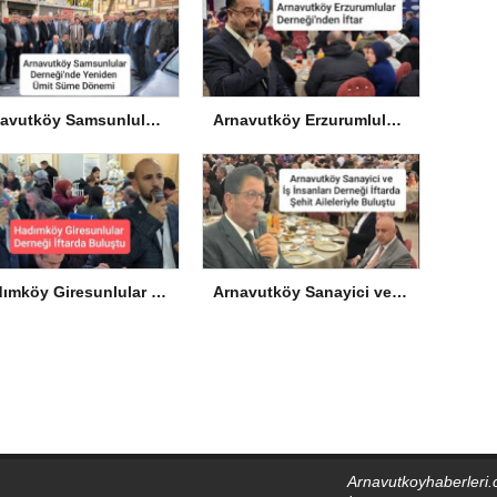
Arnavutköy Samsunlular Derneği’nde Yeniden Ümit Süme Dönemi
Arnavutköy Erzurumlular Derneği’nden İftar
Hadımköy Giresunlular Derneği İftarda Buluştu
Arnavutköy Sanayici ve İş İnsanları Derneği İftarda Şehit Aileleriyle Buluştu
Arnavutkoyhaberleri.