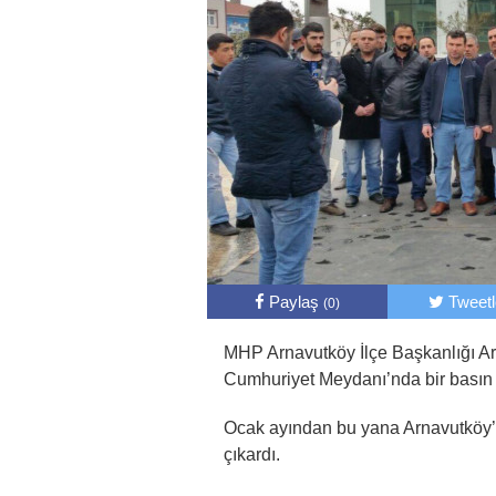
Paylaş
Tweet
(0)
MHP Arnavutköy İlçe Başkanlığı Arna
Cumhuriyet Meydanı’nda bir basın 
Ocak ayından bu yana Arnavutköy’de
çıkardı.