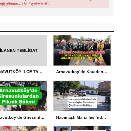
eriği gönderen Üye/Üyeler’e aittir.
ARNAVUTKÖY İLÇE TARIM VE ORMAN MÜDÜRLÜĞÜ’NDEN İLANEN TEBLİGAT
Arnavutköy’de Karadeniz Esintisi: Ordu ve Giresun Kültürü Memleket Günleri’nde Buluştu
Arnavutköy’de Giresunlulardan Piknik Şöleni
Hacımaşlı Mahallesi’nde Vatandaşlar Sorunların Çözülmesini Bekliyor