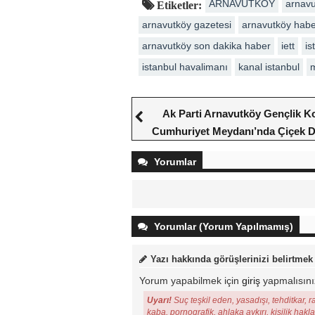
ARNAVUTKÖY
arnavu
Etiketler:
arnavutköy gazetesi
arnavutköy hab
arnavutköy son dakika haber
iett
is
istanbul havalimanı
kanal istanbul
Ak Parti Arnavutköy Gençlik Ko
Cumhuriyet Meydanı’nda Çiçek Da
Yorumlar
Yorumlar (Yorum Yapılmamış)
Yazı hakkında görüşlerinizi belirtmek
Yorum yapabilmek için
giriş
yapmalısını
Uyarı!
Suç teşkil eden, yasadışı, tehditkar, r
kaba, pornografik, ahlaka aykırı, kişilik hakl