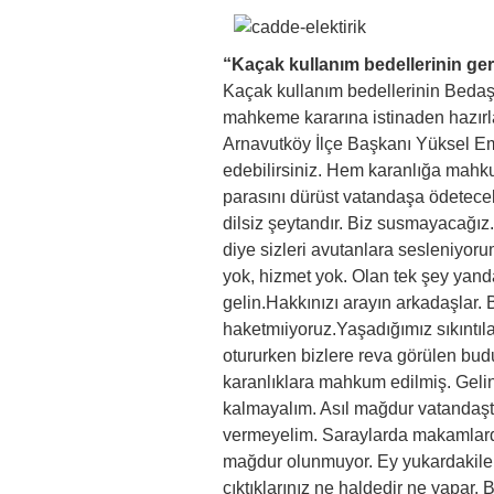
“Kaçak kullanım bedellerinin ger
Kaçak kullanım bedellerinin Bedaş 
mahkeme kararına istinaden hazırla
Arnavutköy İlçe Başkanı Yüksel Emi
edebilirsiniz. Hem karanlığa mahk
parasını dürüst vatandaşa ödetecek
dilsiz şeytandır. Biz susmayacağız. 
diye sizleri avutanlara sesleniyoru
yok, hizmet yok. Olan tek şey yanda
gelin.Hakkınızı arayın arkadaşlar
haketmıiyoruz.Yaşadığımız sıkıntıla
otururken bizlere reva görülen bud
karanlıklara mahkum edilmiş. Gelin b
kalmayalım. Asıl mağdur vatandaştı
vermeyelim. Saraylarda makamlard
mağdur olunmuyor. Ey yukardakiler! 
çıktıklarınız ne haldedir ne yapar