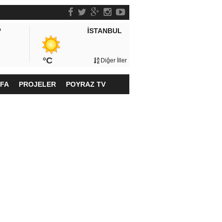
İSTANBUL
P
°C
Diğer İller
YFA
PROJELER
POYRAZ TV