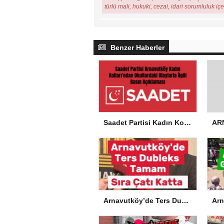
türlü mali, hukuki, cezai, idari sorumluluk iç
Benzer Haberler
Saadet Partisi Kadın Kolları’ndan Okullardaki Olaylarla İlgili Basın Açıklaması
Arnavutköy’de Ters Dubleks Tamam, Sıra Çatı Katta