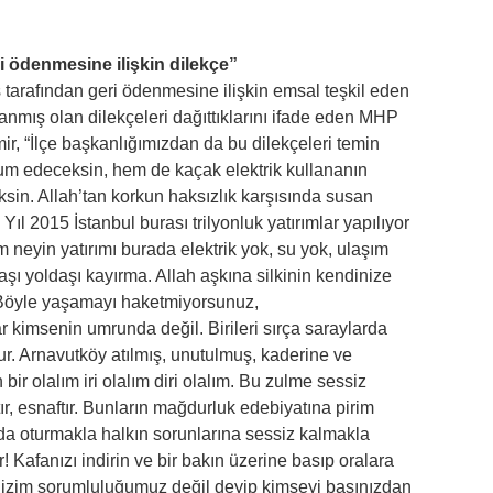
i ödenmesine ilişkin dilekçe”
tarafından geri ödenmesine ilişkin emsal teşkil eden
nmış olan dilekçeleri dağıttıklarını ifade eden MHP
r, “İlçe başkanlığımızdan da bu dilekçeleri temin
um edeceksin, hem de kaçak elektrik kullananın
sin. Allah’tan korkun haksızlık karşısında susan
Yıl 2015 İstanbul burası trilyonluk yatırımlar yapılıyor
m neyin yatırımı burada elektrik yok, su yok, ulaşım
şı yoldaşı kayırma. Allah aşkına silkinin kendinize
. Böyle yaşamayı haketmiyorsunuz,
r kimsenin umrunda değil. Birileri sırça saraylarda
ur. Arnavutköy atılmış, unutulmuş, kaderine ve
ir olalım iri olalım diri olalım. Bu zulme sessiz
r, esnaftır. Bunların mağdurluk edebiyatına pirim
a oturmakla halkın sorunlarına sessiz kalmakla
Kafanızı indirin ve bir bakın üzerine basıp oralara
. Bizim sorumluluğumuz değil deyip kimseyi başınızdan