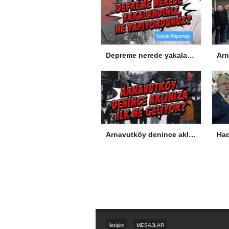
Depreme nerede yakalandınız, ne yapıyordunuz?
Arnavutköy denince aklınıza ilk ne geliyor?
İletişim
MESAJLAR