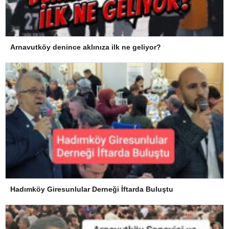
Arnavutköy denince aklınıza ilk ne geliyor?
Hadımköy Giresunlular Derneği İftarda Buluştu