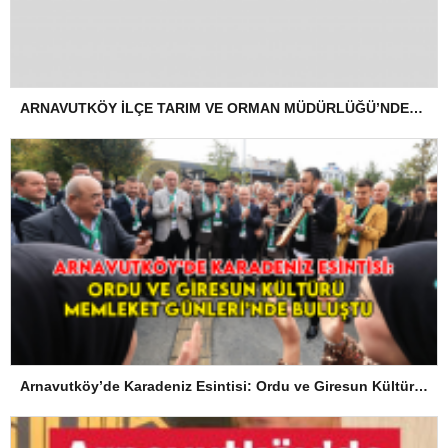
ARNAVUTKÖY İLÇE TARIM VE ORMAN MÜDÜRLÜĞÜ’NDEN İLANEN TEBLİGAT
Arnavutköy’de Karadeniz Esintisi: Ordu ve Giresun Kültürü Memleket Günleri’nde Buluştu