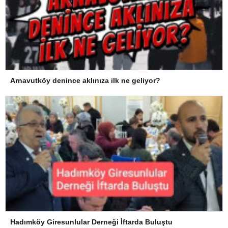
Arnavutköy denince aklınıza ilk ne geliyor?
Hadımköy Giresunlular Derneği İftarda Buluştu