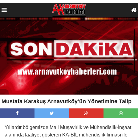
Mustafa Karakuş Arnavutköy’ün Yönetimine Talip
Yıllardır bölgemizde Mali Müşavirlik ve Mühendislik-İnşaat
alanında faaliyet gösteren KA-BİL mühendislik firması ile