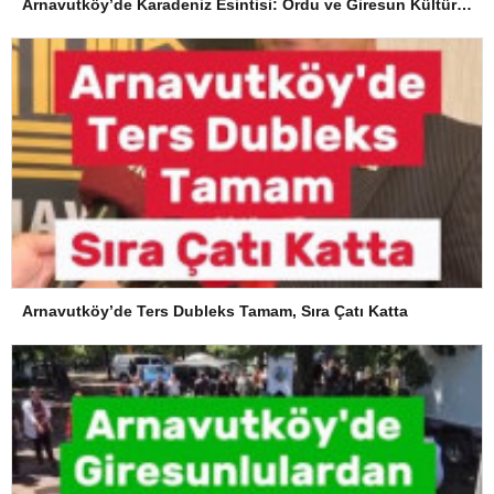
Arnavutköy’de Karadeniz Esintisi: Ordu ve Giresun Kültürü Memleket Günleri’nde Buluştu
Arnavutköy’de Ters Dubleks Tamam, Sıra Çatı Katta