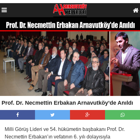
Prof. Dr. Necmettin Erbakan Arnavutköy’de Anıldı
Milli Görüş Lideri ve 54. hükümetin başbakanı Prof. Dr.
Necmettin Erbakan’ın vefatının 6. yılı dolayısıyla