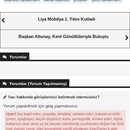
Liya Mobilya 1. Yılını Kutladı
Başkan Altunay, Kent Gönüllüleriyle Buluştu
Yorumlar
Yorumlar (Yorum Yapılmamış)
Yazı hakkında görüşlerinizi belirtmek istermisiniz?
Yorum yapabilmek için
giriş
yapmalısınız.
Uyarı!
Suç teşkil eden, yasadışı, tehditkar, rahatsız edici, hakaret ve küfür
içeren, aşağılayıcı, küçük düşürücü, kaba, pornografik, ahlaka aykırı, kişilik
haklarına zarar verici ya da benzeri niteliklerde içeriklerden doğan her türlü
mali, hukuki, cezai, idari sorumluluk içeriği gönderen Üye/Üyeler’e aittir.