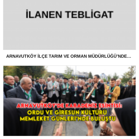
ARNAVUTKÖY İLÇE TARIM VE ORMAN MÜDÜRLÜĞÜ’NDEN İLANEN TEBLİGAT