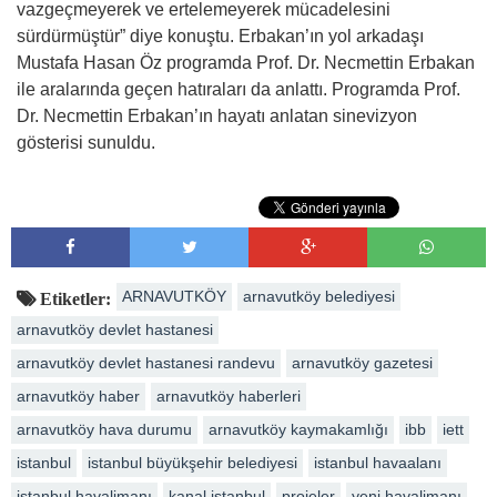
vazgeçmeyerek ve ertelemeyerek mücadelesini
sürdürmüştür” diye konuştu. Erbakan’ın yol arkadaşı
Mustafa Hasan Öz programda Prof. Dr. Necmettin Erbakan
ile aralarında geçen hatıraları da anlattı. Programda Prof.
Dr. Necmettin Erbakan’ın hayatı anlatan sinevizyon
gösterisi sunuldu.
ARNAVUTKÖY
arnavutköy belediyesi
Etiketler:
arnavutköy devlet hastanesi
arnavutköy devlet hastanesi randevu
arnavutköy gazetesi
arnavutköy haber
arnavutköy haberleri
arnavutköy hava durumu
arnavutköy kaymakamlığı
ibb
iett
istanbul
istanbul büyükşehir belediyesi
istanbul havaalanı
istanbul havalimanı
kanal istanbul
projeler
yeni havalimanı