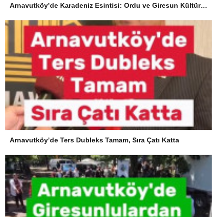
Arnavutköy’de Karadeniz Esintisi: Ordu ve Giresun Kültürü Memleket Günleri’nde Buluştu
Arnavutköy’de Ters Dubleks Tamam, Sıra Çatı Katta