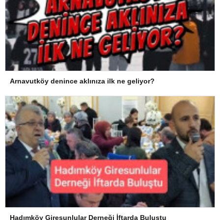
Arnavutköy denince aklınıza ilk ne geliyor?
Hadımköy Giresunlular Derneği İftarda Buluştu