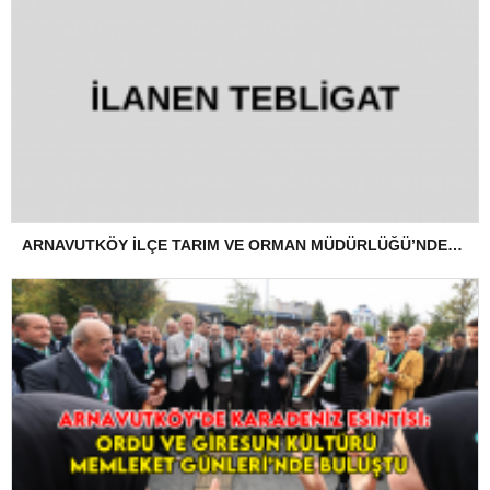
ARNAVUTKÖY İLÇE TARIM VE ORMAN MÜDÜRLÜĞÜ’NDEN İLANEN TEBLİGAT