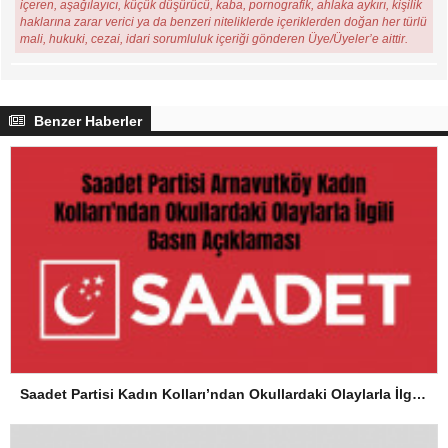
içeren, aşağılayıcı, küçük düşürücü, kaba, pornografik, ahlaka aykırı, kişilik
haklarına zarar verici ya da benzeri niteliklerde içeriklerden doğan her türlü
mali, hukuki, cezai, idari sorumluluk içeriği gönderen Üye/Üyeler’e aittir.
Benzer Haberler
Saadet Partisi Kadın Kolları’ndan Okullardaki Olaylarla İlgili Basın Açıklaması