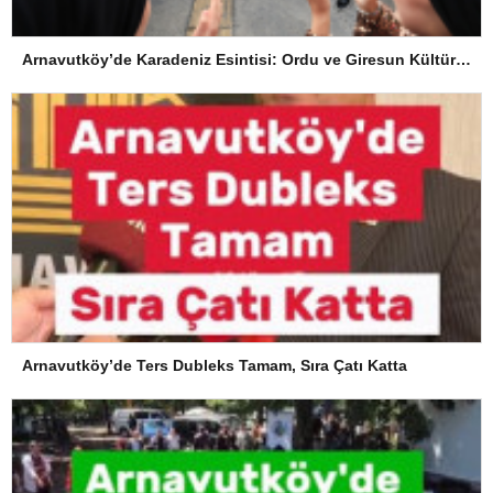
Arnavutköy’de Karadeniz Esintisi: Ordu ve Giresun Kültürü Memleket Günleri’nde Buluştu
Arnavutköy’de Ters Dubleks Tamam, Sıra Çatı Katta