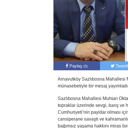
Paylaş
Tweet
(0)
Arnavutköy Sazlıbosna Mahallesi 
münasebetiyle bir mesaj yayımladı
Sazlıbosna Mahallesi Muhtarı Okta
topraklar üzerinde sevgi, barış ve h
Cumhuriyeti’nin payidar olması içi
cansiperane savaştı ve kahramanlık
bağımsız yaşama hakkını miras bıra