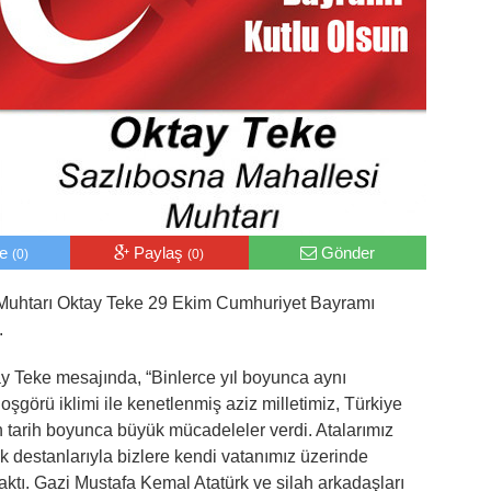
le
Paylaş
Gönder
(0)
(0)
Muhtarı Oktay Teke 29 Ekim Cumhuriyet Bayramı
.
y Teke mesajında, “Binlerce yıl boyunca aynı
oşgörü iklimi ile kenetlenmiş aziz milletimiz, Türkiye
n tarih boyunca büyük mücadeleler verdi. Atalarımız
 destanlarıyla bizlere kendi vatanımız üzerinde
ktı. Gazi Mustafa Kemal Atatürk ve silah arkadaşları