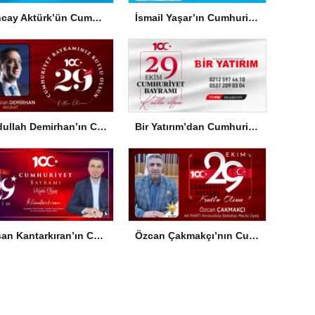
Tuncay Aktürk’ün Cumhuriyet Bayramı Mesajı
İsmail Yaşar’ın Cumhuriyet Bayramı Mesajı
Abdullah Demirhan’ın Cumhuriyet Bayramı Mesajı
Bir Yatırım’dan Cumhuriyet Bayramı Mesajı
Hasan Kantarkıran’ın Cumhuriyet Bayramı Mesajı
Özcan Çakmakçı’nın Cumhuriyet Bayramı Mesajı