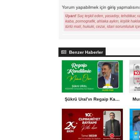
Yorum yapabilmek için
giriş
yapmalısını
Uyarı!
Suç teşkil eden, yasadışı, tehditkar, r
kaba, pornografik, ahlaka aykırı, kişilik hakl
türlü mali, hukuki, cezai, idari sorumluluk iç
Benzer Haberler
Şükrü Ural’ın Regaip Kandili Mesajı