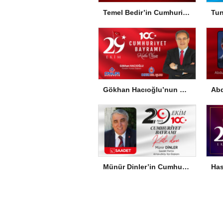
Temel Bedir’in Cumhuriyet Bayramı Mesajı
Gökhan Hacıoğlu’nun Cumhuriyet Bayramı Mesajı
Münür Dinler’in Cumhuriyet Bayramı Mesajı