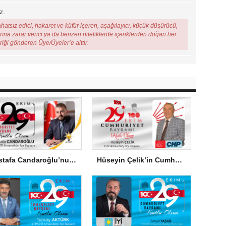
z.
ahatsız edici, hakaret ve küfür içeren, aşağılayıcı, küçük düşürücü,
arına zarar verici ya da benzeri niteliklerde içeriklerden doğan her
eriği gönderen Üye/Üyeler’e aittir.
Mustafa Candaroğlu’nun Cumhuriyet Bayramı Mesajı
Hüseyin Çelik’in Cumhuriyet Bayramı Mesajı