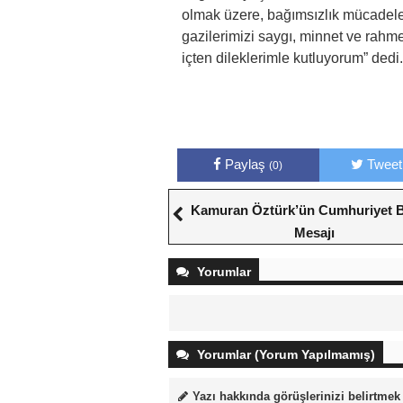
olmak üzere, bağımsızlık mücadelem
gazilerimizi saygı, minnet ve rahm
içten dileklerimle kutluyorum” dedi.
Paylaş
Tweet
(0)
Kamuran Öztürk’ün Cumhuriyet 
Mesajı
Yorumlar
Yorumlar (Yorum Yapılmamış)
Yazı hakkında görüşlerinizi belirtmek