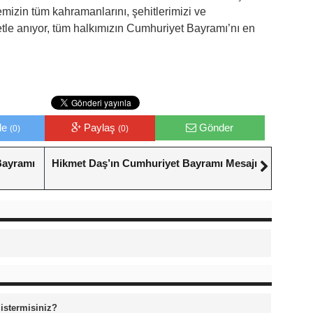
izin tüm kahramanlarını, şehitlerimizi ve
etle anıyor, tüm halkımızın Cumhuriyet Bayramı’nı en
le
Paylaş
Gönder
(0)
(0)
Bayramı
Hikmet Daş’ın Cumhuriyet Bayramı Mesajı
 istermisiniz?