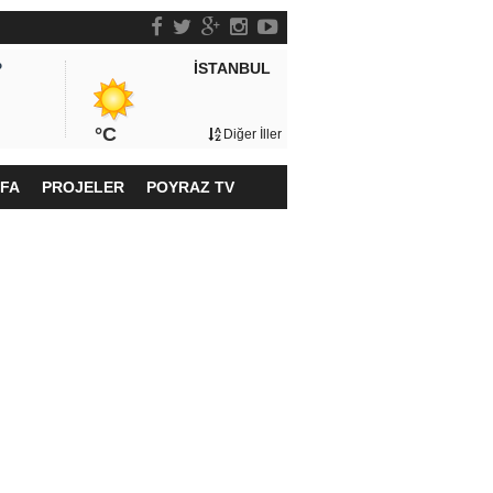
İSTANBUL
P
°C
Diğer İller
YFA
PROJELER
POYRAZ TV