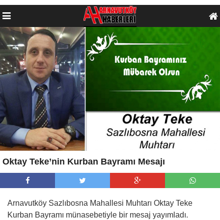
Oktay Teke’nin Kurban Bayramı Mesajı
Arnavutköy Sazlıbosna Mahallesi Muhtarı Oktay Teke
Kurban Bayramı münasebetiyle bir mesaj yayımladı.