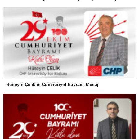
Hüseyin Çelik’in Cumhuriyet Bayramı Mesajı