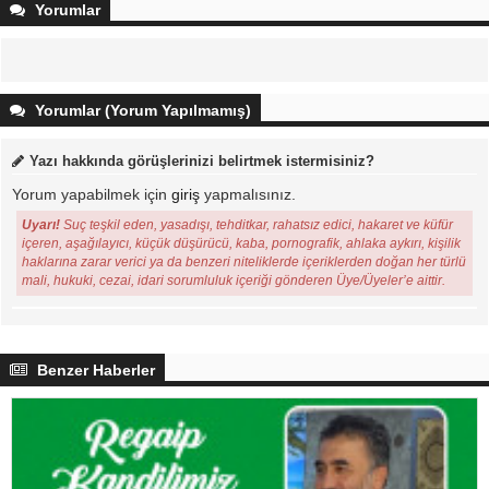
Yorumlar
Yorumlar (Yorum Yapılmamış)
Yazı hakkında görüşlerinizi belirtmek istermisiniz?
Yorum yapabilmek için
giriş
yapmalısınız.
Uyarı!
Suç teşkil eden, yasadışı, tehditkar, rahatsız edici, hakaret ve küfür
içeren, aşağılayıcı, küçük düşürücü, kaba, pornografik, ahlaka aykırı, kişilik
haklarına zarar verici ya da benzeri niteliklerde içeriklerden doğan her türlü
mali, hukuki, cezai, idari sorumluluk içeriği gönderen Üye/Üyeler’e aittir.
Benzer Haberler