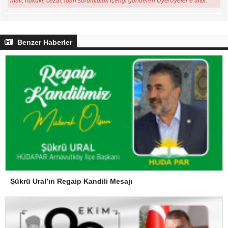
mali, hukuki, cezai, idari sorumluluk içeriği gönderen Üye/Üyeler’e aittir.
Benzer Haberler
Şükrü Ural’ın Regaip Kandili Mesajı