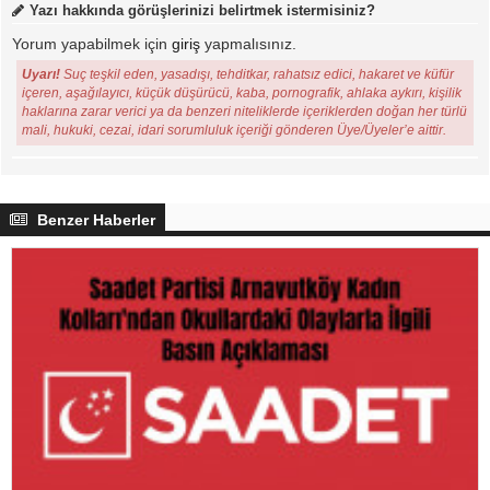
Yazı hakkında görüşlerinizi belirtmek istermisiniz?
Yorum yapabilmek için
giriş
yapmalısınız.
Uyarı!
Suç teşkil eden, yasadışı, tehditkar, rahatsız edici, hakaret ve küfür
içeren, aşağılayıcı, küçük düşürücü, kaba, pornografik, ahlaka aykırı, kişilik
haklarına zarar verici ya da benzeri niteliklerde içeriklerden doğan her türlü
mali, hukuki, cezai, idari sorumluluk içeriği gönderen Üye/Üyeler’e aittir.
Benzer Haberler