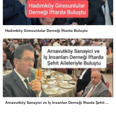
Hadımköy Giresunlular Derneği İftarda Buluştu
Arnavutköy Sanayici ve İş İnsanları Derneği İftarda Şehit Aileleriyle Buluştu