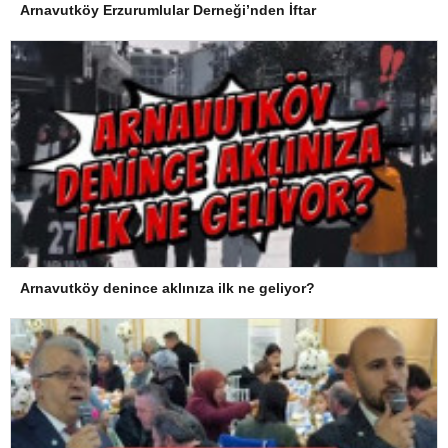
Arnavutköy Erzurumlular Derneği’nden İftar
Arnavutköy denince aklınıza ilk ne geliyor?