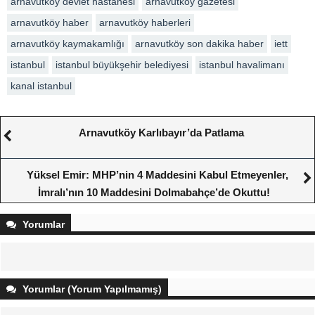
arnavutköy devlet hastanesi
arnavutköy gazetesi
arnavutköy haber
arnavutköy haberleri
arnavutköy kaymakamlığı
arnavutköy son dakika haber
iett
istanbul
istanbul büyükşehir belediyesi
istanbul havalimanı
kanal istanbul
Arnavutköy Karlıbayır’da Patlama
Yüksel Emir: MHP’nin 4 Maddesini Kabul Etmeyenler,
İmralı’nın 10 Maddesini Dolmabahçe’de Okuttu!
Yorumlar
Yorumlar (Yorum Yapılmamış)