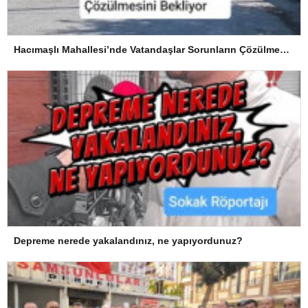
Hacımaşlı Mahallesi’nde Vatandaşlar Sorunların Çözülmesini Bekliyor
Depreme nerede yakalandınız, ne yapıyordunuz?