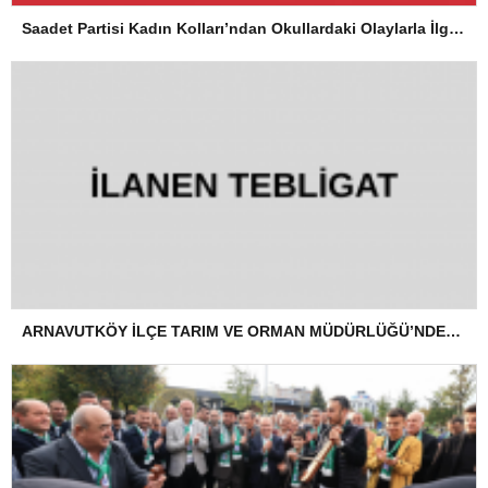
Saadet Partisi Kadın Kolları’ndan Okullardaki Olaylarla İlgili Basın Açıklaması
ARNAVUTKÖY İLÇE TARIM VE ORMAN MÜDÜRLÜĞÜ’NDEN İLANEN TEBLİGAT