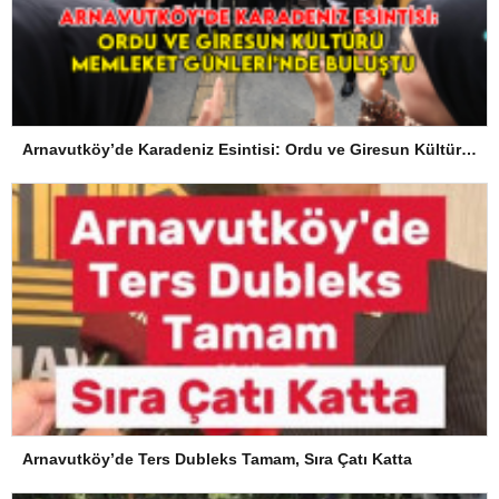
Arnavutköy’de Karadeniz Esintisi: Ordu ve Giresun Kültürü Memleket Günleri’nde Buluştu
Arnavutköy’de Ters Dubleks Tamam, Sıra Çatı Katta