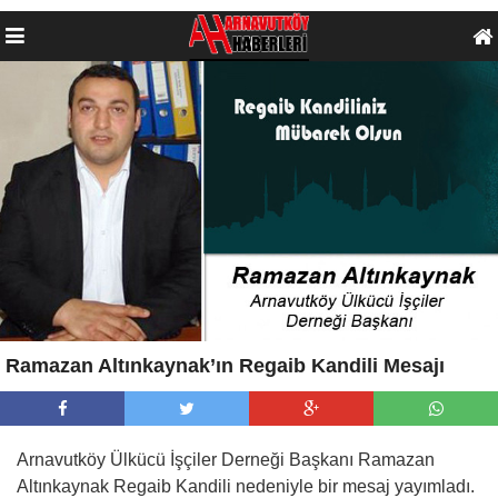
Ramazan Altınkaynak’ın Regaib Kandili Mesajı
Arnavutköy Ülkücü İşçiler Derneği Başkanı Ramazan
Altınkaynak Regaib Kandili nedeniyle bir mesaj yayımladı.