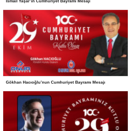
İsmail Yaşar’ın Cumhuriyet Bayramı Mesajı
Gökhan Hacıoğlu’nun Cumhuriyet Bayramı Mesajı