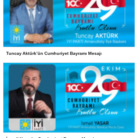
Tuncay Aktürk’ün Cumhuriyet Bayramı Mesajı