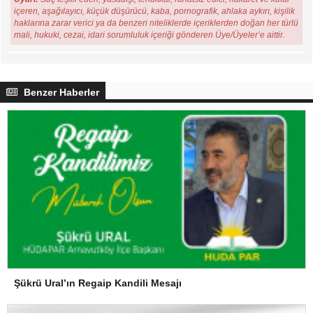
içeren, aşağılayıcı, küçük düşürücü, kaba, pornografik, ahlaka aykırı, kişilik
haklarına zarar verici ya da benzeri niteliklerde içeriklerden doğan her türlü
mali, hukuki, cezai, idari sorumluluk içeriği gönderen Üye/Üyeler’e aittir.
Benzer Haberler
Şükrü Ural’ın Regaip Kandili Mesajı