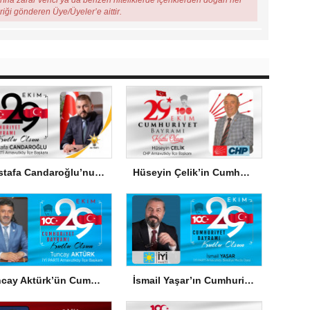
arına zarar verici ya da benzeri niteliklerde içeriklerden doğan her
eriği gönderen Üye/Üyeler’e aittir.
Mustafa Candaroğlu’nun Cumhuriyet Bayramı Mesajı
Hüseyin Çelik’in Cumhuriyet Bayramı Mesajı
Tuncay Aktürk’ün Cumhuriyet Bayramı Mesajı
İsmail Yaşar’ın Cumhuriyet Bayramı Mesajı