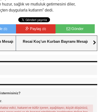
huzur, sağlık ve mutluluk getirmesini diler,
çten duygularla kutlarım” dedi.
le
Paylaş
Gönder
(0)
(0)
ı Mesajı
Recai Koç’un Kurban Bayramı Mesajı
 istermisiniz?
z.
ahatsız edici, hakaret ve küfür içeren, aşağılayıcı, küçük düşürücü,