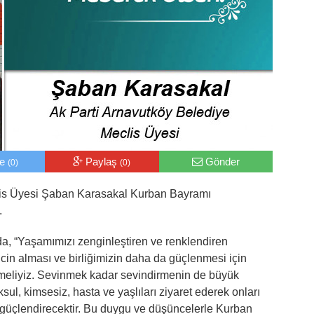
le
Paylaş
Gönder
(0)
(0)
lis Üyesi Şaban Karasakal Kurban Bayramı
.
, “Yaşamımızı zenginleştiren ve renklendiren
ncin alması ve birliğimizin daha da güçlenmesi için
irmeliyiz. Sevinmek kadar sevindirmenin de büyük
sul, kimsesiz, hasta ve yaşlıları ziyaret ederek onları
güçlendirecektir. Bu duygu ve düşüncelerle Kurban