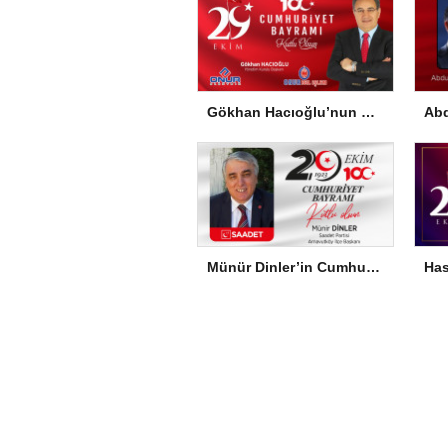
Gökhan Hacıoğlu’nun Cumhuriyet Bayramı Mesajı
Münür Dinler’in Cumhuriyet Bayramı Mesajı