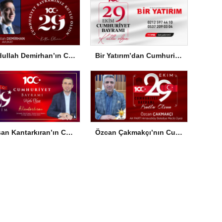
Abdullah Demirhan’ın Cumhuriyet Bayramı Mesajı
Bir Yatırım’dan Cumhuriyet Bayramı Mesajı
Hasan Kantarkıran’ın Cumhuriyet Bayramı Mesajı
Özcan Çakmakçı’nın Cumhuriyet Bayramı Mesajı