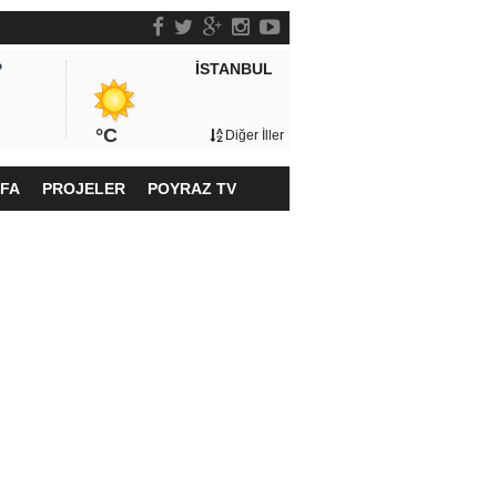
İSTANBUL
P
°C
Diğer İller
YFA
PROJELER
POYRAZ TV