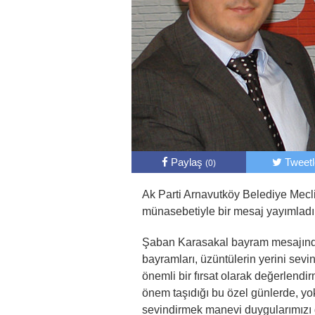
Paylaş
Tweet
(0)
Ak Parti Arnavutköy Belediye Mec
münasebetiyle bir mesaj yayımladı
Şaban Karasakal bayram mesajında
bayramları, üzüntülerin yerini sevi
önemli bir fırsat olarak değerlend
önem taşıdığı bu özel günlerde, yok
sevindirmek manevi duygularımızı 