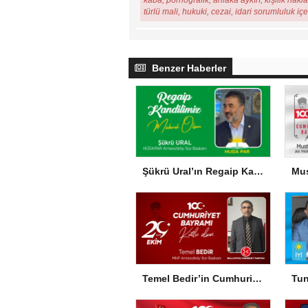
kaba, pornografik, ahlaka aykırı, kişilik hakl
türlü mali, hukuki, cezai, idari sorumluluk iç
Benzer Haberler
Şükrü Ural’ın Regaip Kandili Mesajı
Temel Bedir’in Cumhuriyet Bayramı Mesajı