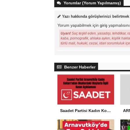
Yorumlar (Yorum Yapılmamış)
Yazı hakkında görüşlerinizi belirtmek
Yorum yapabilmek için
giriş
yapmalısını
Uyarı!
Suç teşkil eden, yasadışı, tehditkar, r
kaba, pornografik, ahlaka aykırı, kişilik hakl
türlü mali, hukuki, cezai, idari sorumluluk iç
Benzer Haberler
Saadet Partisi Kadın Kolları’ndan Okullardaki Olaylarla İlgili Basın Açıklaması