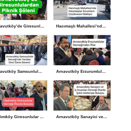
Arnavutköy’de Giresunlulardan Piknik Şöleni
Hacımaşlı Mahallesi’nde Vatandaşlar Sorunların Çözülmesini Bekliyor
Arnavutköy Samsunlular Derneği’nde Yeniden Ümit Süme Dönemi
Arnavutköy Erzurumlular Derneği’nden İftar
Hadımköy Giresunlular Derneği İftarda Buluştu
Arnavutköy Sanayici ve İş İnsanları Derneği İftarda Şehit Aileleriyle Buluştu