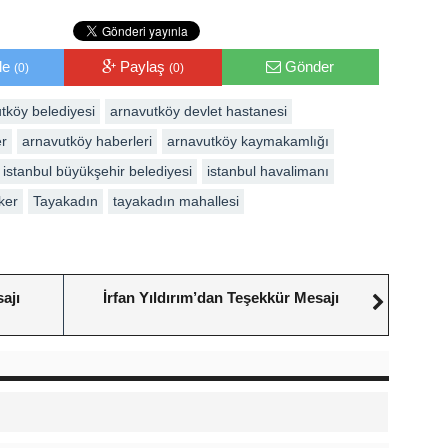
le
Paylaş
Gönder
(0)
(0)
tköy belediyesi
arnavutköy devlet hastanesi
er
arnavutköy haberleri
arnavutköy kaymakamlığı
istanbul büyükşehir belediyesi
istanbul havalimanı
ker
Tayakadın
tayakadın mahallesi
ajı
İrfan Yıldırım’dan Teşekkür Mesajı