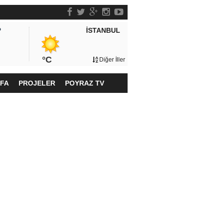
İSTANBUL
P
°C
Diğer İller
YFA
PROJELER
POYRAZ TV