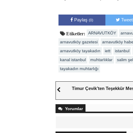
Paylaş
Tweet
(0)
ARNAVUTKÖY
arnavu
Etiketler:
arnavutköy gazetesi
arnavutköy hab
arnavutköy tayakadın
iett
istanbul
kanal istanbul
muhtarlıklar
salim şe
tayakadın muhtarlığı
Timur Çevik’ten Teşekkür Mes
Yorumlar