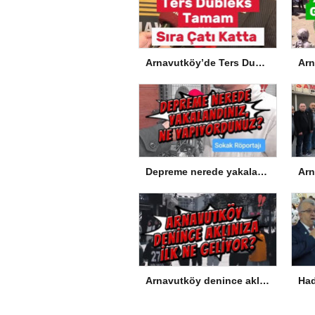
Arnavutköy’de Ters Dubleks Tamam, Sıra Çatı Katta
Depreme nerede yakalandınız, ne yapıyordunuz?
Arnavutköy denince aklınıza ilk ne geliyor?