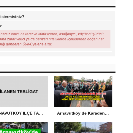
 istermisiniz?
z.
ahatsız edici, hakaret ve küfür içeren, aşağılayıcı, küçük düşürücü,
arına zarar verici ya da benzeri niteliklerde içeriklerden doğan her
eriği gönderen Üye/Üyeler’e aittir.
ARNAVUTKÖY İLÇE TARIM VE ORMAN MÜDÜRLÜĞÜ’NDEN İLANEN TEBLİGAT
Arnavutköy’de Karadeniz Esintisi: Ordu ve Giresun Kültürü Memleket Günleri’nde Buluştu