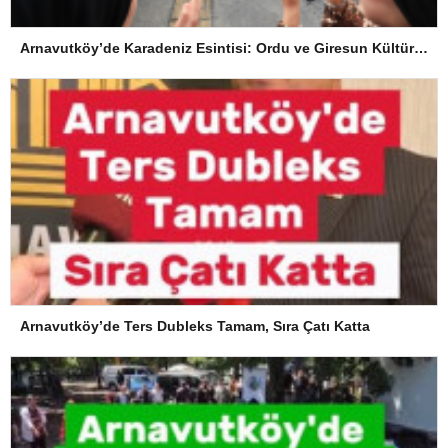
Arnavutköy’de Karadeniz Esintisi: Ordu ve Giresun Kültürü Memleket Günleri’nde Buluştu
Arnavutköy’de Ters Dubleks Tamam, Sıra Çatı Katta