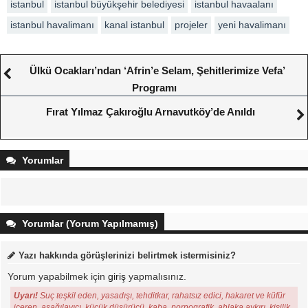
istanbul
istanbul büyükşehir belediyesi
istanbul havaalanı
istanbul havalimanı
kanal istanbul
projeler
yeni havalimanı
Ülkü Ocakları’ndan ‘Afrin’e Selam, Şehitlerimize Vefa’
Programı
Fırat Yılmaz Çakıroğlu Arnavutköy’de Anıldı
Yorumlar
Yorumlar (Yorum Yapılmamış)
Yazı hakkında görüşlerinizi belirtmek istermisiniz?
Yorum yapabilmek için
giriş
yapmalısınız.
Uyarı!
Suç teşkil eden, yasadışı, tehditkar, rahatsız edici, hakaret ve küfür
içeren, aşağılayıcı, küçük düşürücü, kaba, pornografik, ahlaka aykırı, kişilik