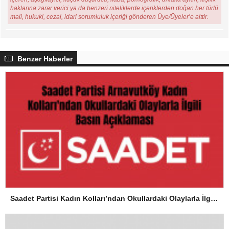
haklarına zarar verici ya da benzeri niteliklerde içeriklerden doğan her türlü
mali, hukuki, cezai, idari sorumluluk içeriği gönderen Üye/Üyeler’e aittir.
Benzer Haberler
Saadet Partisi Kadın Kolları’ndan Okullardaki Olaylarla İlgili Basın Açıklaması