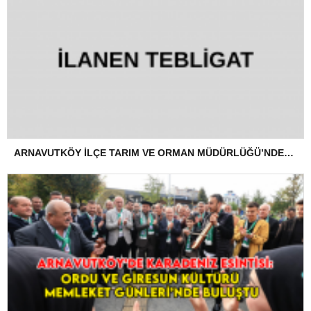
ARNAVUTKÖY İLÇE TARIM VE ORMAN MÜDÜRLÜĞÜ’NDEN İLANEN TEBLİGAT