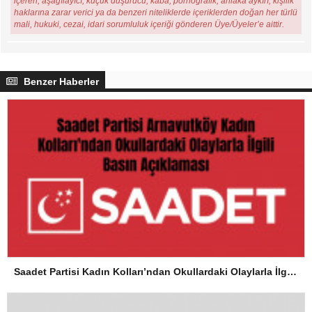
içeren, aşağılayıcı, küçük düşürücü, kaba, pornografik, ahlaka aykırı, kişilik
haklarına zarar verici ya da benzeri niteliklerde içeriklerden doğan her türlü
mali, hukuki, cezai, idari sorumluluk içeriği gönderen Üye/Üyeler’e aittir.
Benzer Haberler
Saadet Partisi Kadın Kolları’ndan Okullardaki Olaylarla İlgili Basın Açıklaması