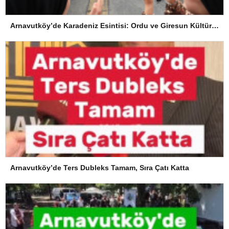
Arnavutköy’de Karadeniz Esintisi: Ordu ve Giresun Kültürü Memleket Günleri’nde Buluştu
Arnavutköy’de Ters Dubleks Tamam, Sıra Çatı Katta