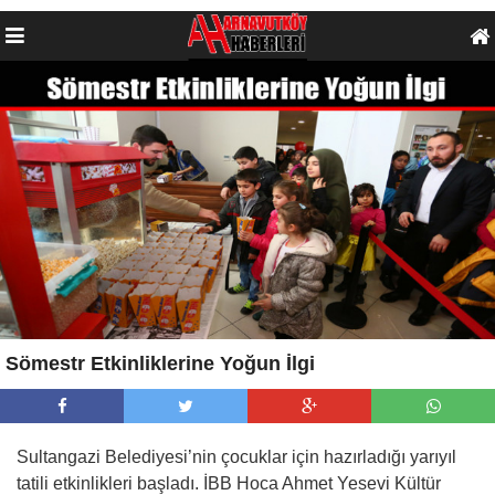
Sömestr Etkinliklerine Yoğun İlgi
Sultangazi Belediyesi’nin çocuklar için hazırladığı yarıyıl
tatili etkinlikleri başladı. İBB Hoca Ahmet Yesevi Kültür