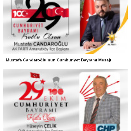
Mustafa Candaroğlu’nun Cumhuriyet Bayramı Mesajı