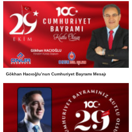
Gökhan Hacıoğlu’nun Cumhuriyet Bayramı Mesajı