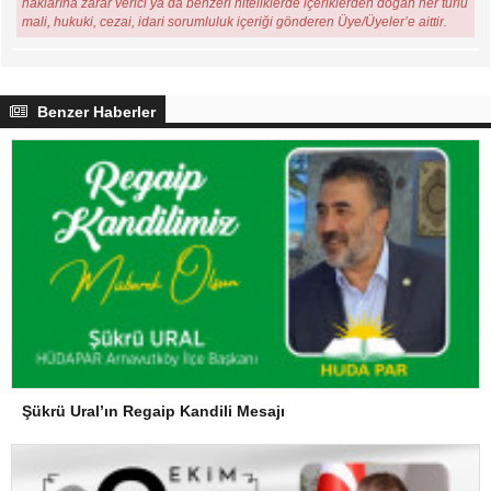
haklarına zarar verici ya da benzeri niteliklerde içeriklerden doğan her türlü
mali, hukuki, cezai, idari sorumluluk içeriği gönderen Üye/Üyeler’e aittir.
Benzer Haberler
Şükrü Ural’ın Regaip Kandili Mesajı