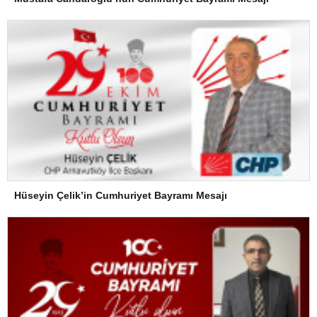
Hüseyin Çelik’in Cumhuriyet Bayramı Mesajı