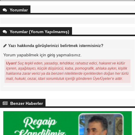
Yorumlar
Yorumlar (Yorum Yapılmamış)
Yazı hakkında görüşlerinizi belirtmek istermisiniz?
Yorum yapabilmek için
giriş
yapmalısınız.
Uyarı!
Suç teşkil eden, yasadışı, tehditkar, rahatsız edici, hakaret ve küfür
içeren, aşağılayıcı, küçük düşürücü, kaba, pornografik, ahlaka aykırı, kişilik
haklarına zarar verici ya da benzeri niteliklerde içeriklerden doğan her türlü
mali, hukuki, cezai, idari sorumluluk içeriği gönderen Üye/Üyeler’e aittir.
Benzer Haberler