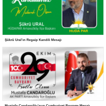
Şükrü Ural’ın Regaip Kandili Mesajı
Mustafa Candaroğlu’nun Cumhuriyet Bayramı Mesajı