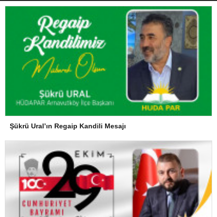
Şükrü Ural’ın Regaip Kandili Mesajı