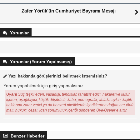
Zafer Yörük’ün Cumhuriyet Bayramı Mesajı
Yorumlar
Yorumlar (Yorum Yapılmamış)
Yazı hakkında görüşlerinizi belirtmek istermisiniz?
Yorum yapabilmek için
giriş
yapmalısınız.
Uyarı!
Suç teşkil eden, yasadışı, tehditkar, rahatsız edici, hakaret ve küfür
içeren, aşağılayıcı, küçük düşürücü, kaba, pornografik, ahlaka aykırı, kişilik
haklarına zarar verici ya da benzeri niteliklerde içeriklerden doğan her türlü
mali, hukuki, cezai, idari sorumluluk içeriği gönderen Üye/Üyeler’e aittir.
Benzer Haberler