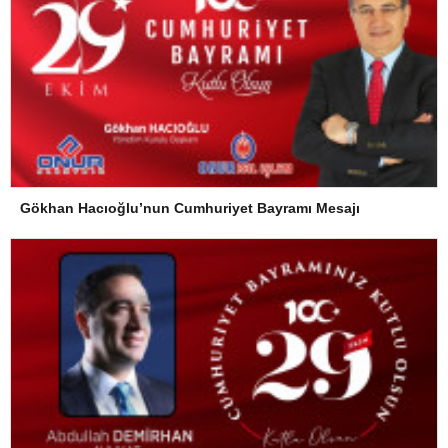
Gökhan Hacıoğlu’nun Cumhuriyet Bayramı Mesajı