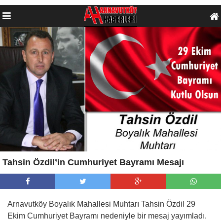
Tahsin Özdil’in Cumhuriyet Bayramı Mesajı
Arnavutköy Boyalık Mahallesi Muhtarı Tahsin Özdil 29
Ekim Cumhuriyet Bayramı nedeniyle bir mesaj yayımladı.