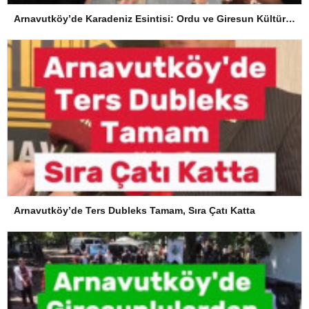
Arnavutköy’de Karadeniz Esintisi: Ordu ve Giresun Kültürü Memleket Günleri’nde Buluştu
Arnavutköy’de Ters Dubleks Tamam, Sıra Çatı Katta