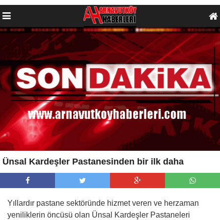
Ünsal Kardeşler Pastanesinden bir ilk daha
Yıllardır pastane sektöründe hizmet veren ve herzaman
yeniliklerin öncüsü olan Ünsal Kardeşler Pastaneleri