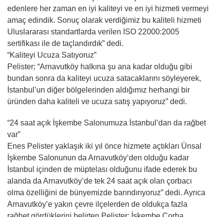
edenlere her zaman en iyi kaliteyi ve en iyi hizmeti vermeyi
amaç edindik. Sonuç olarak verdiğimiz bu kaliteli hizmeti
Uluslararası standartlarda verilen ISO 22000:2005
sertifikası ile de taçlandırdık” dedi.
“Kaliteyi Ucuza Satıyoruz”
Pelister; “Arnavutköy halkına şu ana kadar olduğu gibi
bundan sonra da kaliteyi ucuza satacaklarını söyleyerek,
İstanbul’un diğer bölgelerinden aldığımız herhangi bir
üründen daha kaliteli ve ucuza satış yapıyoruz” dedi.
“24 saat açık İşkembe Salonumuza İstanbul’dan da rağbet
var”
Enes Pelister yaklaşık iki yıl önce hizmete açtıkları Ünsal
İşkembe Salonunun da Arnavutköy’den olduğu kadar
İstanbul içinden de müptelası olduğunu ifade ederek bu
alanda da Arnavutköy’de tek 24 saat açık olan çorbacı
olma özelliğini de bünyemizde barındırıyoruz” dedi. Ayrıca
Arnavutköy’e yakın çevre ilçelerden de oldukça fazla
rağbet gördüklerini belirten Pelister; İşkembe Çorba