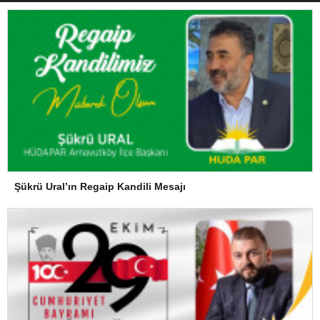
Şükrü Ural’ın Regaip Kandili Mesajı