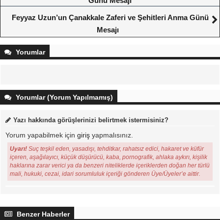
Günü Mesajı
Feyyaz Uzun’un Çanakkale Zaferi ve Şehitleri Anma Günü
Mesajı
Yorumlar
Yorumlar (Yorum Yapılmamış)
Yazı hakkında görüşlerinizi belirtmek istermisiniz?
Yorum yapabilmek için
giriş
yapmalısınız.
Uyarı!
Suç teşkil eden, yasadışı, tehditkar, rahatsız edici, hakaret ve küfür
içeren, aşağılayıcı, küçük düşürücü, kaba, pornografik, ahlaka aykırı, kişilik
haklarına zarar verici ya da benzeri niteliklerde içeriklerden doğan her türlü
mali, hukuki, cezai, idari sorumluluk içeriği gönderen Üye/Üyeler’e aittir.
Benzer Haberler