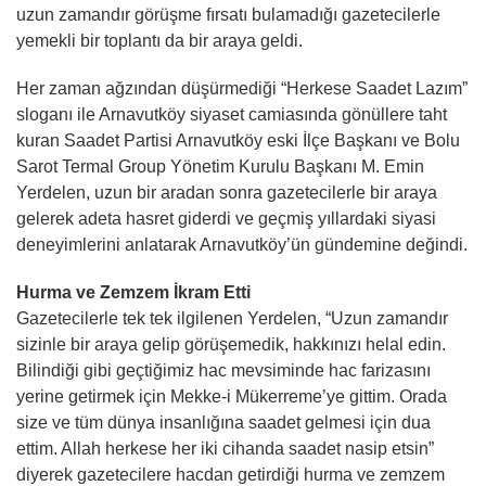
uzun zamandır görüşme fırsatı bulamadığı gazetecilerle
yemekli bir toplantı da bir araya geldi.
Her zaman ağzından düşürmediği “Herkese Saadet Lazım”
sloganı ile Arnavutköy siyaset camiasında gönüllere taht
kuran Saadet Partisi Arnavutköy eski İlçe Başkanı ve Bolu
Sarot Termal Group Yönetim Kurulu Başkanı M. Emin
Yerdelen, uzun bir aradan sonra gazetecilerle bir araya
gelerek adeta hasret giderdi ve geçmiş yıllardaki siyasi
deneyimlerini anlatarak Arnavutköy’ün gündemine değindi.
Hurma ve Zemzem İkram Etti
Gazetecilerle tek tek ilgilenen Yerdelen, “Uzun zamandır
sizinle bir araya gelip görüşemedik, hakkınızı helal edin.
Bilindiği gibi geçtiğimiz hac mevsiminde hac farizasını
yerine getirmek için Mekke-i Mükerreme’ye gittim. Orada
size ve tüm dünya insanlığına saadet gelmesi için dua
ettim. Allah herkese her iki cihanda saadet nasip etsin”
diyerek gazetecilere hacdan getirdiği hurma ve zemzem