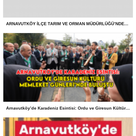
ARNAVUTKÖY İLÇE TARIM VE ORMAN MÜDÜRLÜĞÜ’NDEN İLANEN TEBLİGAT
Arnavutköy’de Karadeniz Esintisi: Ordu ve Giresun Kültürü Memleket Günleri’nde Buluştu