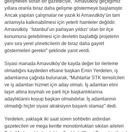
gelişmeleri soran bir gazeteciye, “Arnavutköy geçtiğimiz
yıllara oranla biraz daha gelişme göstermeye başlamıştır.
Ancak yapılan çalışmalar ne yazık ki Arnavutköy’ün tam
anlamıyla kalkınabilmesi için yeterli hamleler değildir.
Arnavutköy ‘İstanbul’un parlayan yıldızı’ olan bir ilçe
konumuna gelebilmesi için devletin başlattığı projelerin
yanı sıra yerel yöneticilerin de biraz daha gayret
göstermeleri gerekir” şeklinde yanıt verdi.
Siyasi manada Arnavutköy’de kayda değer bir ilerleme
olmadığını kaydeden efsane başkan Emin Yerdelen, iş
adamlarına çağrıda bulunarak, “Muhtarlar STK temsilcileri
ve iş adamları hizmet için aday olmalı. İş adamları elini
taşın altına koymalı ve parti ilçe başkanlıklarına
adaylıklarını koyup başkan olmalıdırlar. İş adamlarının
olmadığı hiçbir siyasi atraksiyon başarılı olamaz” dedi.
Yerdelen, yaklaşık iki saat süren sohbetin ardından
gazetecileri ve mega kentte monotonluktan sıkılan aileleri