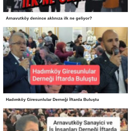
Arnavutköy denince aklınıza ilk ne geliyor?
Hadımköy Giresunlular Derneği İftarda Buluştu