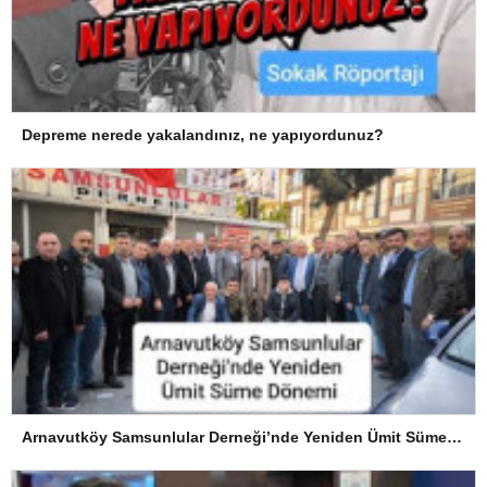
Depreme nerede yakalandınız, ne yapıyordunuz?
Arnavutköy Samsunlular Derneği’nde Yeniden Ümit Süme Dönemi