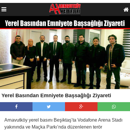
Yerel Basından Emniyete Başsağlığı Ziyareti
Arnavutköy yerel basını Beşiktaş’ta Vodafone Arena Stadı
yakınında ve Maçka Parkı’nda düzenlenen terör