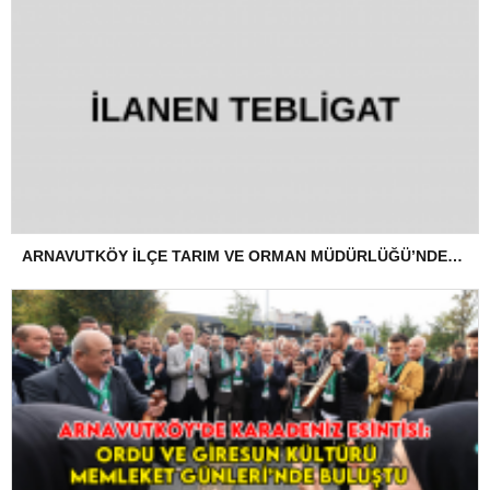
ARNAVUTKÖY İLÇE TARIM VE ORMAN MÜDÜRLÜĞÜ’NDEN İLANEN TEBLİGAT