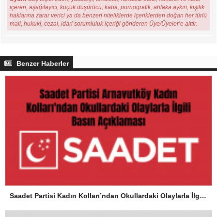
içeren, aşağılayıcı, küçük düşürücü, kaba, pornografik, ahlaka aykırı, kişilik
haklarına zarar verici ya da benzeri niteliklerde içeriklerden doğan her türlü
mali, hukuki, cezai, idari sorumluluk içeriği gönderen Üye/Üyeler’e aittir.
Benzer Haberler
Saadet Partisi Kadın Kolları’ndan Okullardaki Olaylarla İlgili Basın Açıklaması