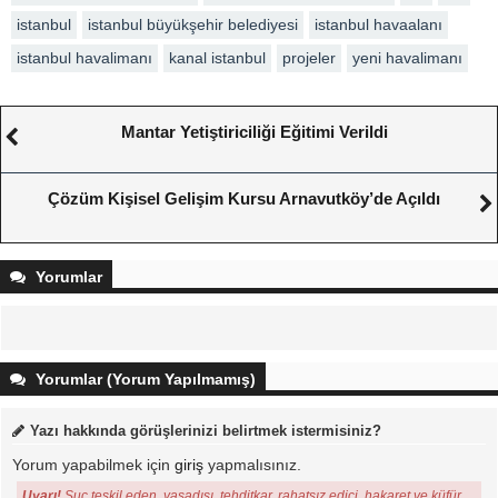
istanbul
istanbul büyükşehir belediyesi
istanbul havaalanı
istanbul havalimanı
kanal istanbul
projeler
yeni havalimanı
Mantar Yetiştiriciliği Eğitimi Verildi
Çözüm Kişisel Gelişim Kursu Arnavutköy’de Açıldı
Yorumlar
Yorumlar (Yorum Yapılmamış)
Yazı hakkında görüşlerinizi belirtmek istermisiniz?
Yorum yapabilmek için
giriş
yapmalısınız.
Uyarı!
Suç teşkil eden, yasadışı, tehditkar, rahatsız edici, hakaret ve küfür