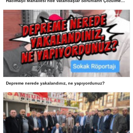
Hacımaşlı Mahallesi’nde Vatandaşlar Sorunların Çözülmesini Bekliyor
Depreme nerede yakalandınız, ne yapıyordunuz?