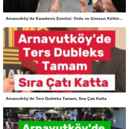
Arnavutköy’de Karadeniz Esintisi: Ordu ve Giresun Kültürü Memleket Günleri’nde Buluştu
Arnavutköy’de Ters Dubleks Tamam, Sıra Çatı Katta