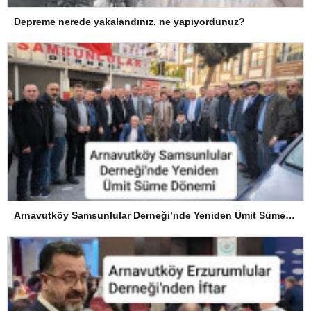
Depreme nerede yakalandınız, ne yapıyordunuz?
Arnavutköy Samsunlular Derneği’nde Yeniden Ümit Süme Dönemi