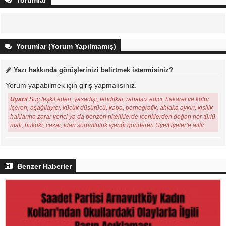
Yorumlar
Yorumlar (Yorum Yapılmamış)
Yazı hakkında görüşlerinizi belirtmek istermisiniz?
Yorum yapabilmek için
giriş
yapmalısınız.
Uyarı!
Suç teşkil eden, yasadışı, tehditkar, rahatsız edici, hakaret ve küfür
içeren, aşağılayıcı, küçük düşürücü, kaba, pornografik, ahlaka aykırı, kişilik
haklarına zarar verici ya da benzeri niteliklerde içeriklerden doğan her türlü
mali, hukuki, cezai, idari sorumluluk içeriği gönderen Üye/Üyeler’e aittir.
Benzer Haberler