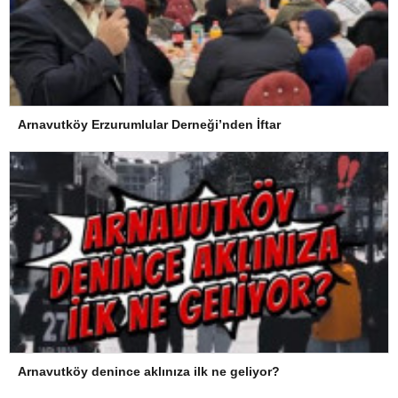
Arnavutköy Erzurumlular Derneği’nden İftar
Arnavutköy denince aklınıza ilk ne geliyor?