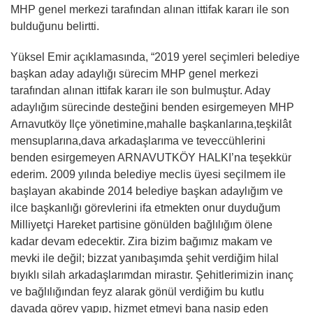
MHP genel merkezi tarafından alınan ittifak kararı ile son
bulduğunu belirtti.
Yüksel Emir açıklamasında, “2019 yerel seçimleri belediye
başkan aday adaylığı sürecim MHP genel merkezi
tarafından alınan ittifak kararı ile son bulmuştur. Aday
adaylığım sürecinde desteğini benden esirgemeyen MHP
Arnavutköy Ilçe yönetimine,mahalle başkanlarına,teşkilât
mensuplarına,dava arkadaşlarıma ve teveccühlerini
benden esirgemeyen ARNAVUTKÖY HALKI’na teşekkür
ederim. 2009 yılında belediye meclis üyesi seçilmem ile
başlayan akabinde 2014 belediye başkan adaylığım ve
ilce başkanlığı görevlerini ifa etmekten onur duyduğum
Milliyetçi Hareket partisine gönülden bağlılığım ölene
kadar devam edecektir. Zira bizim bağımız makam ve
mevki ile değil; bizzat yanıbaşımda şehit verdiğim hilal
bıyıklı silah arkadaşlarımdan mirastır. Şehitlerimizin inanç
ve bağlılığından feyz alarak gönül verdiğim bu kutlu
davada görev yapıp, hizmet etmeyi bana nasip eden