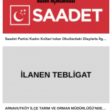
Saadet Partisi Kadın Kolları’ndan Okullardaki Olaylarla İlgili Basın Açıklaması
ARNAVUTKÖY İLÇE TARIM VE ORMAN MÜDÜRLÜĞÜ’NDEN İLANEN TEBLİGAT