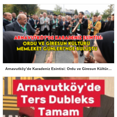
Arnavutköy’de Karadeniz Esintisi: Ordu ve Giresun Kültürü Memleket Günleri’nde Buluştu