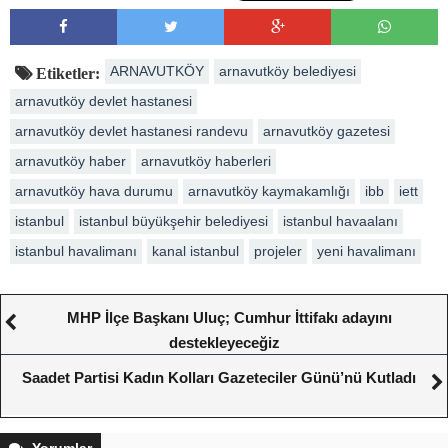
ARNAVUTKÖY
arnavutköy belediyesi
Etiketler:
arnavutköy devlet hastanesi
arnavutköy devlet hastanesi randevu
arnavutköy gazetesi
arnavutköy haber
arnavutköy haberleri
arnavutköy hava durumu
arnavutköy kaymakamlığı
ibb
iett
istanbul
istanbul büyükşehir belediyesi
istanbul havaalanı
istanbul havalimanı
kanal istanbul
projeler
yeni havalimanı
MHP İlçe Başkanı Uluç; Cumhur İttifakı adayını
destekleyeceğiz
Saadet Partisi Kadın Kolları Gazeteciler Günü’nü Kutladı