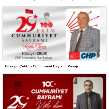
Hüseyin Çelik’in Cumhuriyet Bayramı Mesajı