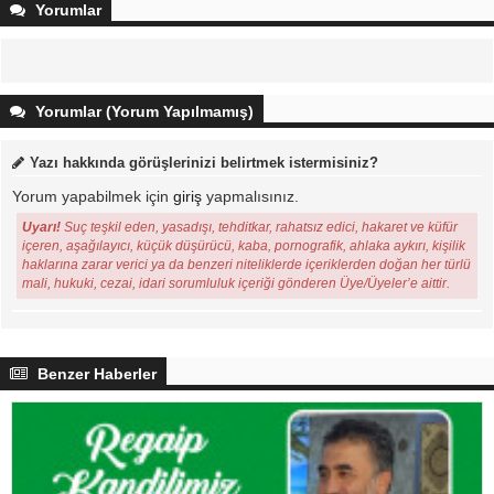
Yorumlar
Yorumlar (Yorum Yapılmamış)
Yazı hakkında görüşlerinizi belirtmek istermisiniz?
Yorum yapabilmek için
giriş
yapmalısınız.
Uyarı!
Suç teşkil eden, yasadışı, tehditkar, rahatsız edici, hakaret ve küfür
içeren, aşağılayıcı, küçük düşürücü, kaba, pornografik, ahlaka aykırı, kişilik
haklarına zarar verici ya da benzeri niteliklerde içeriklerden doğan her türlü
mali, hukuki, cezai, idari sorumluluk içeriği gönderen Üye/Üyeler’e aittir.
Benzer Haberler