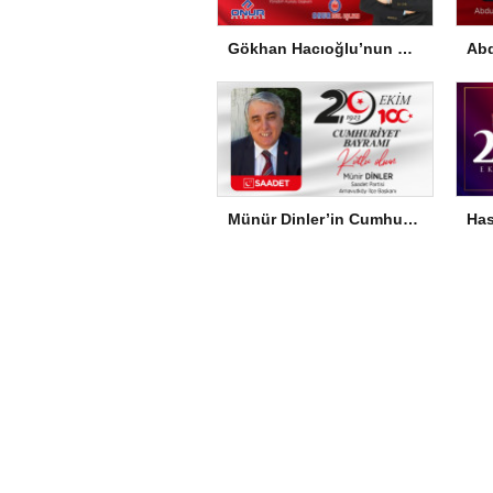
Gökhan Hacıoğlu’nun Cumhuriyet Bayramı Mesajı
Münür Dinler’in Cumhuriyet Bayramı Mesajı