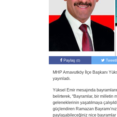
Paylaş
Tweet
(0)
MHP Arnavutköy İlçe Başkanı Yük
yayınladı.
Yüksel Emir mesajında bayramların 
belirterek, “Bayramlar, bir milletin m
geleneklerinin yaşatılmaya çalışıldı
güçlendiren Ramazan Bayramı’nızı k
paylaşabileceğiniz nice bayramlar