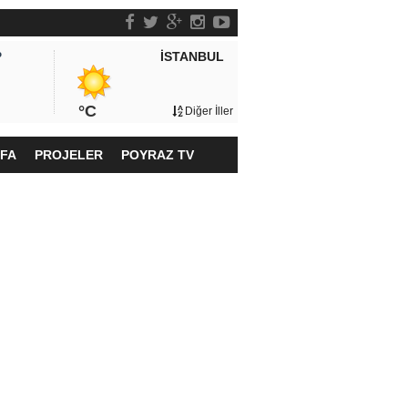
İSTANBUL
P
°C
Diğer İller
YFA
PROJELER
POYRAZ TV