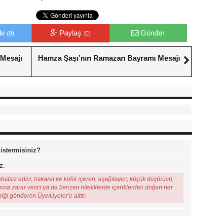
le
Paylaş
Gönder
(0)
(0)
Mesajı
Hamza Şaşı’nın Ramazan Bayramı Mesajı
 istermisiniz?
z.
ahatsız edici, hakaret ve küfür içeren, aşağılayıcı, küçük düşürücü,
arına zarar verici ya da benzeri niteliklerde içeriklerden doğan her
eriği gönderen Üye/Üyeler’e aittir.