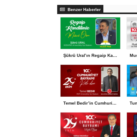
Benzer Haberler
Şükrü Ural’ın Regaip Kandili Mesajı
Temel Bedir’in Cumhuriyet Bayramı Mesajı