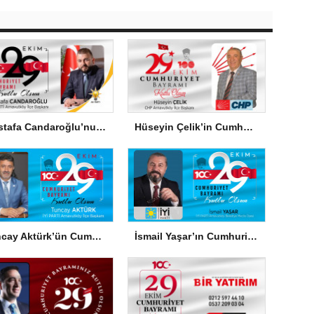
Mustafa Candaroğlu’nun Cumhuriyet Bayramı Mesajı
Hüseyin Çelik’in Cumhuriyet Bayramı Mesajı
Tuncay Aktürk’ün Cumhuriyet Bayramı Mesajı
İsmail Yaşar’ın Cumhuriyet Bayramı Mesajı