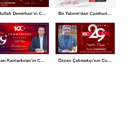
Abdullah Demirhan’ın Cumhuriyet Bayramı Mesajı
Bir Yatırım’dan Cumhuriyet Bayramı Mesajı
Hasan Kantarkıran’ın Cumhuriyet Bayramı Mesajı
Özcan Çakmakçı’nın Cumhuriyet Bayramı Mesajı