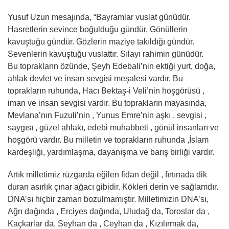
Yusuf Uzun mesajında, “Bayramlar vuslat günüdür.
Hasretlerin sevince boğulduğu gündür. Gönüllerin
kavuştuğu gündür. Gözlerin maziye takıldığı gündür.
Sevenlerin kavuştuğu vuslattır. Sılayı rahimin günüdür.
Bu toprakların özünde, Şeyh Edebali’nin ektiği yurt, doğa,
ahlak devlet ve insan sevgisi meşalesi vardır. Bu
toprakların ruhunda, Hacı Bektaş-i Veli’nin hoşgörüsü ,
iman ve insan sevgisi vardır. Bu toprakların mayasında,
Mevlana’nın Fuzuli’nin , Yunus Emre’nin aşkı , sevgisi ,
saygısı , güzel ahlakı, edebi muhabbeti , gönül insanları ve
hoşgörü vardır. Bu milletin ve toprakların ruhunda ,İslam
kardeşliği, yardımlaşma, dayanışma ve barış birliği vardır.
Artık milletimiz rüzgarda eğilen fidan değil , fırtınada dik
duran asırlık çınar ağacı gibidir. Kökleri derin ve sağlamdır.
DNA’sı hiçbir zaman bozulmamıştır. Milletimizin DNA’sı,
Ağrı dağında , Erciyes dağında, Uludağ da, Toroslar da ,
Kaçkarlar da, Seyhan da , Ceyhan da , Kızılırmak da,