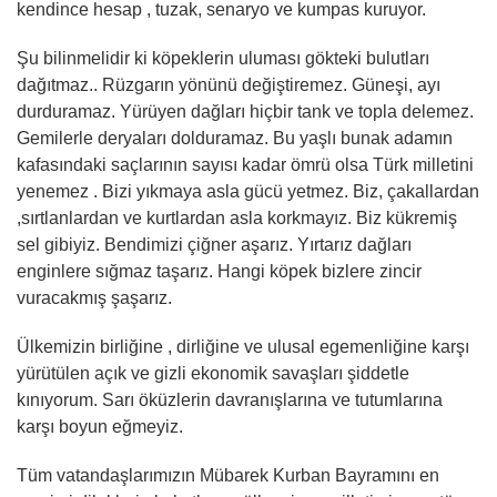
kendince hesap , tuzak, senaryo ve kumpas kuruyor.
Şu bilinmelidir ki köpeklerin uluması gökteki bulutları
dağıtmaz.. Rüzgarın yönünü değiştiremez. Güneşi, ayı
durduramaz. Yürüyen dağları hiçbir tank ve topla delemez.
Gemilerle deryaları dolduramaz. Bu yaşlı bunak adamın
kafasındaki saçlarının sayısı kadar ömrü olsa Türk milletini
yenemez . Bizi yıkmaya asla gücü yetmez. Biz, çakallardan
,sırtlanlardan ve kurtlardan asla korkmayız. Biz kükremiş
sel gibiyiz. Bendimizi çiğner aşarız. Yırtarız dağları
enginlere sığmaz taşarız. Hangi köpek bizlere zincir
vuracakmış şaşarız.
Ülkemizin birliğine , dirliğine ve ulusal egemenliğine karşı
yürütülen açık ve gizli ekonomik savaşları şiddetle
kınıyorum. Sarı öküzlerin davranışlarına ve tutumlarına
karşı boyun eğmeyiz.
Tüm vatandaşlarımızın Mübarek Kurban Bayramını en