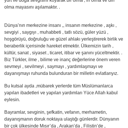
yurt ve doğa sevgisini koyarak bir olma , iri olma ve diri
olma mayasını aşılamaktır. .
Dünya’nın merkezine insanı ,, insanın merkezine , aşkı ,
sevgiyi , saygıyı , muhabbeti , tatlı sözü, güler yüzü ,
hoşgörüyü, doğruluğu ve güzel ahlakı yerleştirerek birlik ve
beraberlik içerisinde hareket etmektir. Ülkemizin tarih ,
kültür, sanat , siyaset , ticaret, itibar ve şanını yüceltmektir. .
Biz Türkler, ilme , bilime ve inanç değerlerine önem veren
sevmeyi , sevilmeyi , saymayı , yardımlaşmayı ve
dayanışmayı ruhunda bulunduran bir milletin evlatlarıyız.
Bu kutsal ayda ,mübarek yerlerde tüm Müslümanlarca
yapılan ibadetleri ve yapılan yardımları Yüce Allah kabul
eylesin.
Bayramlar, sevginin, şefkatin, vefanın, merhametin,
dayanışmanın doruk noktaya ulaştığı günlerdir. Dünyanın
bir çok ülkesinde Mısır’da , Arakan’da , Filistin’de ,