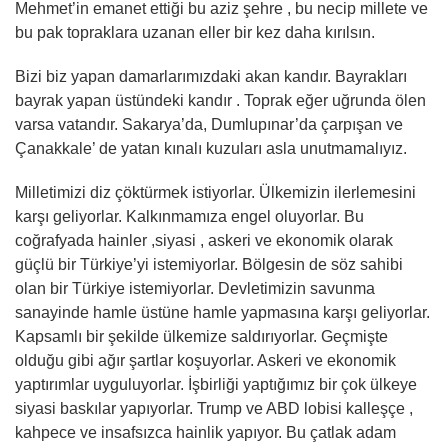
Mehmet’in emanet ettiği bu aziz şehre , bu necip millete ve
bu pak topraklara uzanan eller bir kez daha kırılsın.
Bizi biz yapan damarlarımızdaki akan kandır. Bayrakları
bayrak yapan üstündeki kandır . Toprak eğer uğrunda ölen
varsa vatandır. Sakarya’da, Dumlupınar’da çarpışan ve
Çanakkale’ de yatan kınalı kuzuları asla unutmamalıyız.
Milletimizi diz çöktürmek istiyorlar. Ülkemizin ilerlemesini
karşı geliyorlar. Kalkınmamıza engel oluyorlar. Bu
coğrafyada hainler ,siyasi , askeri ve ekonomik olarak
güçlü bir Türkiye’yi istemiyorlar. Bölgesin de söz sahibi
olan bir Türkiye istemiyorlar. Devletimizin savunma
sanayinde hamle üstüne hamle yapmasına karşı geliyorlar.
Kapsamlı bir şekilde ülkemize saldırıyorlar. Geçmişte
olduğu gibi ağır şartlar koşuyorlar. Askeri ve ekonomik
yaptırımlar uyguluyorlar. İşbirliği yaptığımız bir çok ülkeye
siyasi baskılar yapıyorlar. Trump ve ABD lobisi kalleşçe ,
kahpece ve insafsızca hainlik yapıyor. Bu çatlak adam