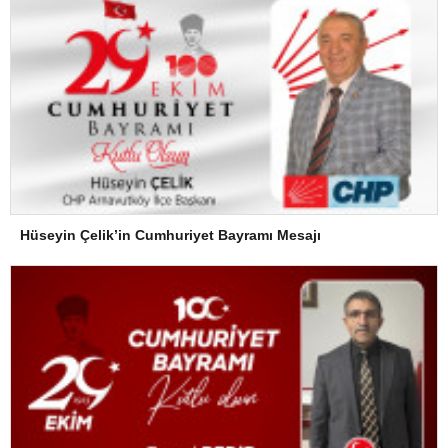
Hüseyin Çelik’in Cumhuriyet Bayramı Mesajı