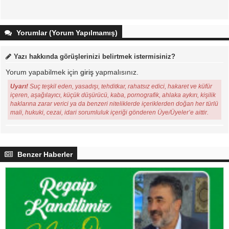
Yorumlar (Yorum Yapılmamış)
Yazı hakkında görüşlerinizi belirtmek istermisiniz?
Yorum yapabilmek için
giriş
yapmalısınız.
Uyarı!
Suç teşkil eden, yasadışı, tehditkar, rahatsız edici, hakaret ve küfür
içeren, aşağılayıcı, küçük düşürücü, kaba, pornografik, ahlaka aykırı, kişilik
haklarına zarar verici ya da benzeri niteliklerde içeriklerden doğan her türlü
mali, hukuki, cezai, idari sorumluluk içeriği gönderen Üye/Üyeler’e aittir.
Benzer Haberler