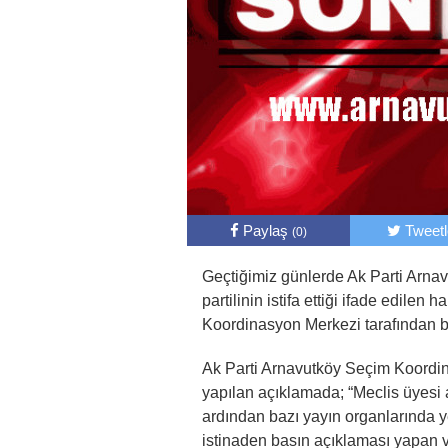
Paylaş
Tweet
(0)
Geçtiğimiz günlerde Ak Parti Arnavu
partilinin istifa ettiği ifade edile
Koordinasyon Merkezi tarafından bi
Ak Parti Arnavutköy Seçim Koordi
yapılan açıklamada; “Meclis üyesi a
ardından bazı yayın organlarında ye
istinaden basın açıklaması yapan ve 