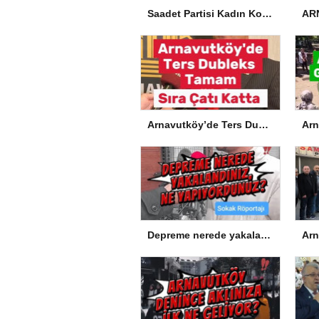
Saadet Partisi Kadın Kolları’ndan Okullardaki Olaylarla İlgili Basın Açıklaması
Arnavutköy’de Ters Dubleks Tamam, Sıra Çatı Katta
Depreme nerede yakalandınız, ne yapıyordunuz?