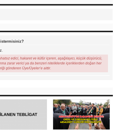
 istermisiniz?
z.
ahatsız edici, hakaret ve küfür içeren, aşağılayıcı, küçük düşürücü,
arına zarar verici ya da benzeri niteliklerde içeriklerden doğan her
eriği gönderen Üye/Üyeler’e aittir.