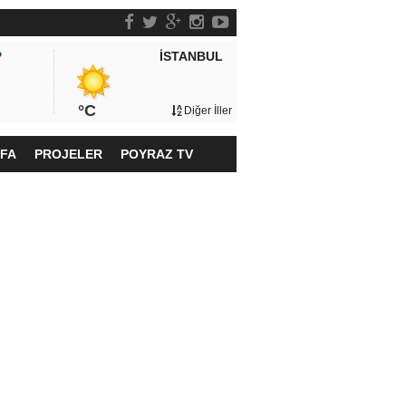
İSTANBUL
P
°C
Diğer İller
YFA
PROJELER
POYRAZ TV