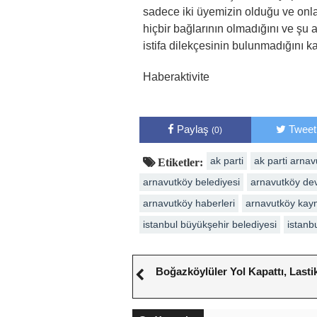
sadece iki üyemizin olduğu ve onlarl
hiçbir bağlarının olmadığını ve şu
istifa dilekçesinin bulunmadığını k
Haberaktivite
Paylaş
Tweet
(0)
ak parti
ak parti arna
Etiketler:
arnavutköy belediyesi
arnavutköy dev
arnavutköy haberleri
arnavutköy kay
istanbul büyükşehir belediyesi
istanb
Boğazköylüler Yol Kapattı, Lastik