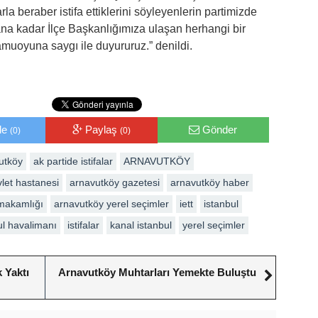
a beraber istifa ettiklerini söyleyenlerin partimizde
 ana kadar İlçe Başkanlığımıza ulaşan herhangi bir
amuoyuna saygı ile duyururuz.” denildi.
le
Paylaş
Gönder
(0)
(0)
vutköy
ak partide istifalar
ARNAVUTKÖY
let hastanesi
arnavutköy gazetesi
arnavutköy haber
makamlığı
arnavutköy yerel seçimler
iett
istanbul
ul havalimanı
istifalar
kanal istanbul
yerel seçimler
 Yaktı
Arnavutköy Muhtarları Yemekte Buluştu