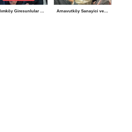
Hadımköy Giresunlular Derneği İftarda Buluştu
Arnavutköy Sanayici ve İş İnsanları Derneği İftarda Şehit Aileleriyle Buluştu