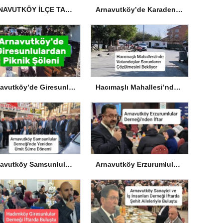
ARNAVUTKÖY İLÇE TARIM VE ORMAN MÜDÜRLÜĞÜ’NDEN İLANEN TEBLİGAT
Arnavutköy’de Karadeniz Esintisi: Ordu ve Giresun Kültürü Memleket Günleri’nde Buluştu
Arnavutköy’de Giresunlulardan Piknik Şöleni
Hacımaşlı Mahallesi’nde Vatandaşlar Sorunların Çözülmesini Bekliyor
Arnavutköy Samsunlular Derneği’nde Yeniden Ümit Süme Dönemi
Arnavutköy Erzurumlular Derneği’nden İftar