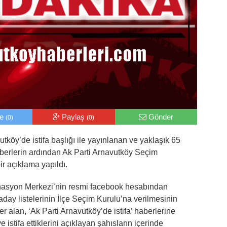
le
Paylaş
Gönder
(0)
(0)
tköy’de istifa başlığı ile yayınlanan ve yaklaşık 65
n haberlerin ardından Ak Parti Arnavutköy Seçim
r açıklama yapıldı.
nasyon Merkezi’nin resmi facebook hesabından
day listelerinin İlçe Seçim Kurulu’na verilmesinin
r alan, ‘Ak Parti Arnavutköy’de istifa’ haberlerine
istifa ettiklerini açıklayan şahısların içerinde