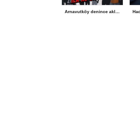
Arnavutköy denince aklınıza ilk ne geliyor?