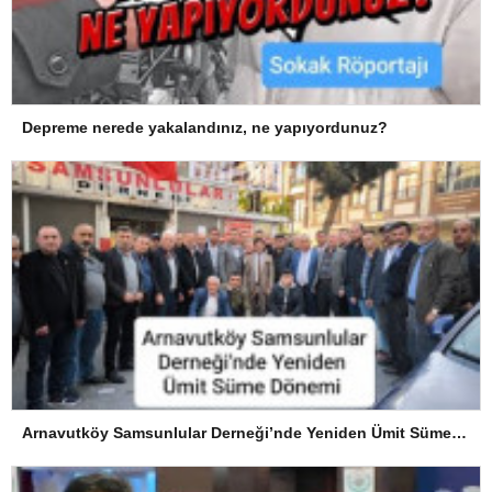
Depreme nerede yakalandınız, ne yapıyordunuz?
Arnavutköy Samsunlular Derneği’nde Yeniden Ümit Süme Dönemi