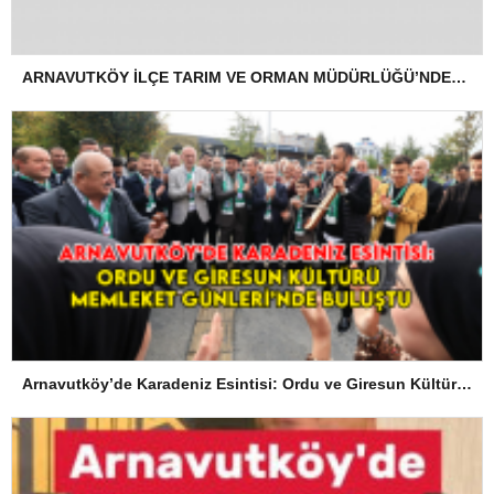
ARNAVUTKÖY İLÇE TARIM VE ORMAN MÜDÜRLÜĞÜ’NDEN İLANEN TEBLİGAT
Arnavutköy’de Karadeniz Esintisi: Ordu ve Giresun Kültürü Memleket Günleri’nde Buluştu