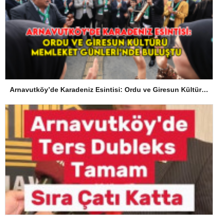
Arnavutköy’de Karadeniz Esintisi: Ordu ve Giresun Kültürü Memleket Günleri’nde Buluştu