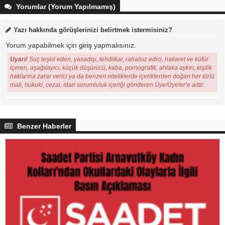
Yorumlar (Yorum Yapılmamış)
Yazı hakkında görüşlerinizi belirtmek istermisiniz?
Yorum yapabilmek için
giriş
yapmalısınız.
Uyarı!
Suç teşkil eden, yasadışı, tehditkar, rahatsız edici, hakaret ve küfür
içeren, aşağılayıcı, küçük düşürücü, kaba, pornografik, ahlaka aykırı, kişilik
haklarına zarar verici ya da benzeri niteliklerde içeriklerden doğan her türlü
mali, hukuki, cezai, idari sorumluluk içeriği gönderen Üye/Üyeler’e aittir.
Benzer Haberler