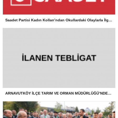
Saadet Partisi Kadın Kolları’ndan Okullardaki Olaylarla İlgili Basın Açıklaması
ARNAVUTKÖY İLÇE TARIM VE ORMAN MÜDÜRLÜĞÜ’NDEN İLANEN TEBLİGAT