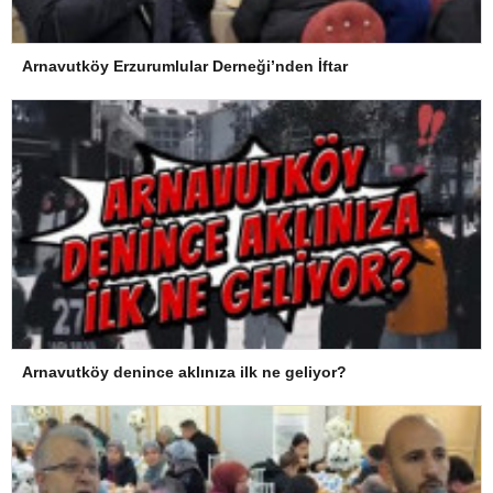
Arnavutköy Erzurumlular Derneği’nden İftar
Arnavutköy denince aklınıza ilk ne geliyor?