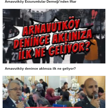
Arnavutköy Erzurumlular Derneği’nden İftar
Arnavutköy denince aklınıza ilk ne geliyor?