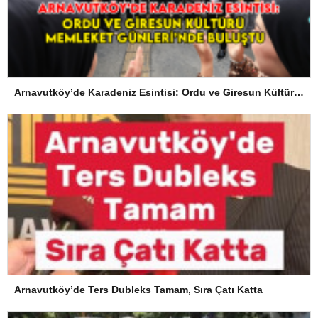
Arnavutköy’de Karadeniz Esintisi: Ordu ve Giresun Kültürü Memleket Günleri’nde Buluştu
Arnavutköy’de Ters Dubleks Tamam, Sıra Çatı Katta