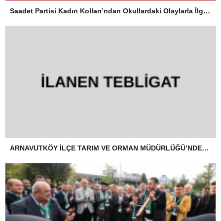
Saadet Partisi Kadın Kolları’ndan Okullardaki Olaylarla İlgili Basın Açıklaması
ARNAVUTKÖY İLÇE TARIM VE ORMAN MÜDÜRLÜĞÜ’NDEN İLANEN TEBLİGAT