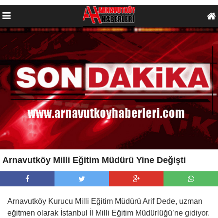
Arnavutköy Milli Eğitim Müdürü Yine Değişti
Arnavutköy Kurucu Milli Eğitim Müdürü Arif Dede, uzman
eğitmen olarak İstanbul İl Milli Eğitim Müdürlüğü’ne gidiyor.