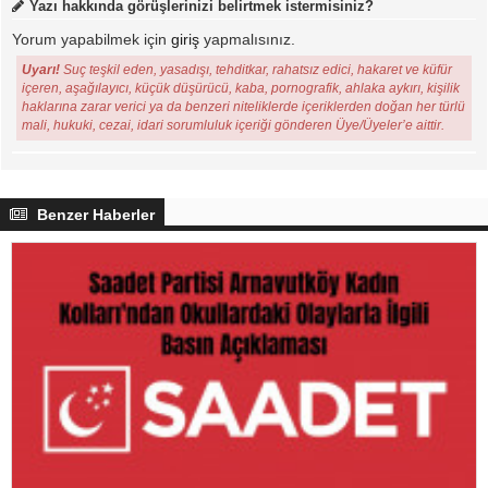
Yazı hakkında görüşlerinizi belirtmek istermisiniz?
Yorum yapabilmek için
giriş
yapmalısınız.
Uyarı!
Suç teşkil eden, yasadışı, tehditkar, rahatsız edici, hakaret ve küfür
içeren, aşağılayıcı, küçük düşürücü, kaba, pornografik, ahlaka aykırı, kişilik
haklarına zarar verici ya da benzeri niteliklerde içeriklerden doğan her türlü
mali, hukuki, cezai, idari sorumluluk içeriği gönderen Üye/Üyeler’e aittir.
Benzer Haberler