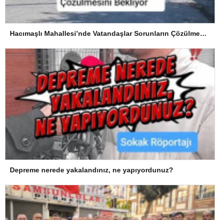
Hacımaşlı Mahallesi’nde Vatandaşlar Sorunların Çözülmesini Bekliyor
Depreme nerede yakalandınız, ne yapıyordunuz?